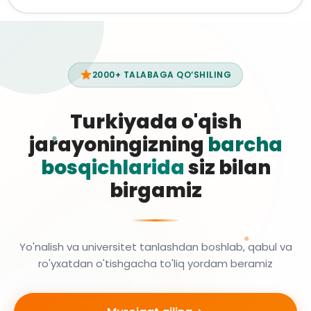
2000+ TALABAGA QO‘SHILING
Turkiyada o'qish
jarayoningizning
barcha
bosqichlarida
siz bilan
birgamiz
Yo'nalish va universitet tanlashdan boshlab, qabul va
ro'yxatdan o'tishgacha to'liq yordam beramiz