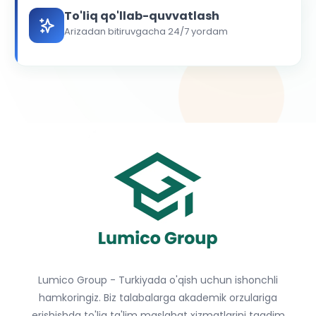
To'liq qo'llab-quvvatlash
Arizadan bitiruvgacha 24/7 yordam
Lumico Group - Turkiyada o'qish uchun ishonchli
hamkoringiz. Biz talabalarga akademik orzulariga
erishishda to'liq ta'lim maslahat xizmatlarini taqdim