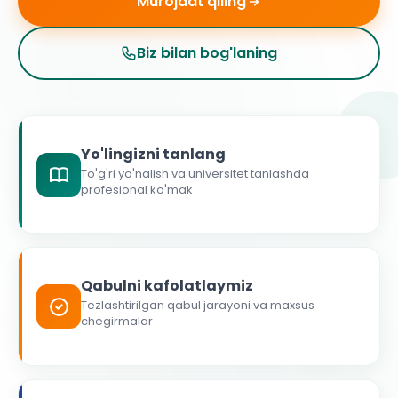
Murojaat qiling
Biz bilan bog'laning
Yo'lingizni tanlang
To'g'ri yo'nalish va universitet tanlashda
profesional ko'mak
Qabulni kafolatlaymiz
Tezlashtirilgan qabul jarayoni va maxsus
chegirmalar