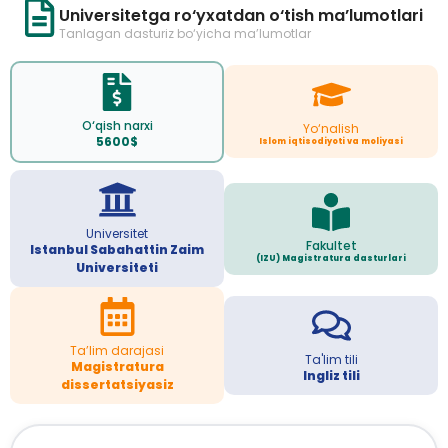
Universitetga ro‘yxatdan o‘tish ma’lumotlari
Tanlagan dasturiz bo‘yicha ma’lumotlar
O‘qish narxi
Yo‘nalish
5600$
Islom iqtisodiyoti va moliyasi
Universitet
Fakultet
Istanbul Sabahattin Zaim
(IZU) Magistratura dasturlari
Universiteti
Ta’lim darajasi
Ta'lim tili
Magistratura
Ingliz tili
dissertatsiyasiz