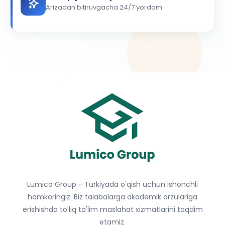
Arizadan bitiruvgacha 24/7 yordam
Lumico Group - Turkiyada o'qish uchun ishonchli
hamkoringiz. Biz talabalarga akademik orzulariga
erishishda to'liq ta'lim maslahat xizmatlarini taqdim
etamiz.