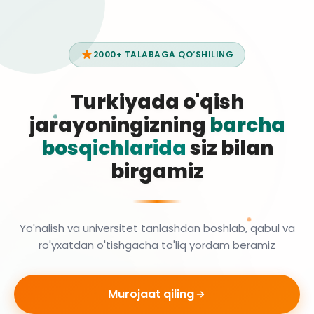
2000+ TALABAGA QO‘SHILING
Turkiyada o'qish
jarayoningizning
barcha
bosqichlarida
siz bilan
birgamiz
Yo'nalish va universitet tanlashdan boshlab, qabul va
ro'yxatdan o'tishgacha to'liq yordam beramiz
Murojaat qiling