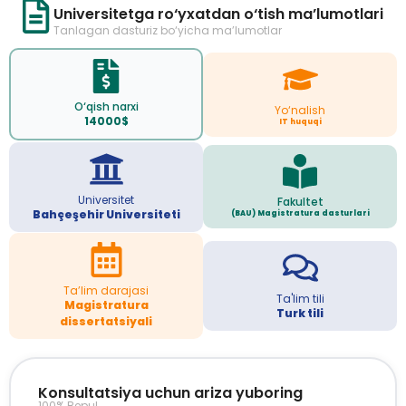
Universitetga ro‘yxatdan o‘tish ma’lumotlari
Tanlagan dasturiz bo‘yicha ma’lumotlar
O‘qish narxi
Yo‘nalish
14000$
IT huquqi
Universitet
Fakultet
Bahçeşehir Universiteti
(BAU) Magistratura dasturlari
Ta’lim darajasi
Ta'lim tili
Magistratura
Turk tili
dissertatsiyali
Konsultatsiya uchun ariza yuboring
100% Bepul