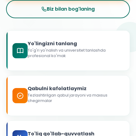
Biz bilan bog'laning
Yo'lingizni tanlang
To'g'ri yo'nalish va universitet tanlashda
profesional ko'mak
Qabulni kafolatlaymiz
Tezlashtirilgan qabul jarayoni va maxsus
chegirmalar
To'liq qo'llab-quvvatlash