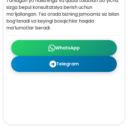
Tanlagan yo’nalishingiz va qabul talablari bo’yicha
sizga bepul konsultatsiya berish uchun
mo’ljallangan. Tez orada bizning jamoamiz siz bilan
bog’lanadi va keyingi bosqichlar haqida
ma’lumotlar beradi.
WhatsApp
Telegram