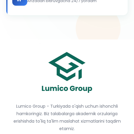
Arizadan bitiruvgacha 24/7 yordam
Lumico Group - Turkiyada o'qish uchun ishonchli
hamkoringiz. Biz talabalarga akademik orzulariga
erishishda to'liq ta'lim maslahat xizmatlarini taqdim
etamiz.