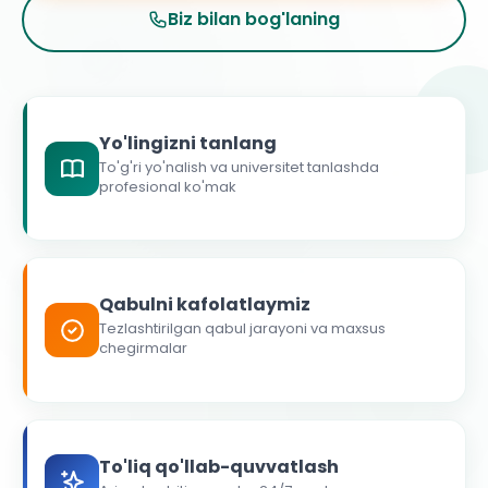
Biz bilan bog'laning
Yo'lingizni tanlang
To'g'ri yo'nalish va universitet tanlashda
profesional ko'mak
Qabulni kafolatlaymiz
Tezlashtirilgan qabul jarayoni va maxsus
chegirmalar
To'liq qo'llab-quvvatlash