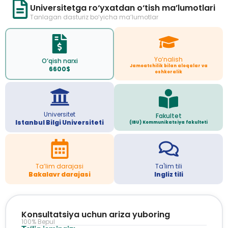
Universitetga ro‘yxatdan o‘tish ma’lumotlari
Tanlagan dasturiz bo‘yicha ma’lumotlar
Yo‘nalish
O‘qish narxi
Jamoatchilik bilan aloqalar va
6600$
oshkoralik
Universitet
Fakultet
Istanbul Bilgi Universiteti
(IBU) Kommunikatsiya fakulteti
Ta’lim darajasi
Ta'lim tili
Bakalavr darajasi
Ingliz tili
Konsultatsiya uchun ariza yuboring
100% Bepul