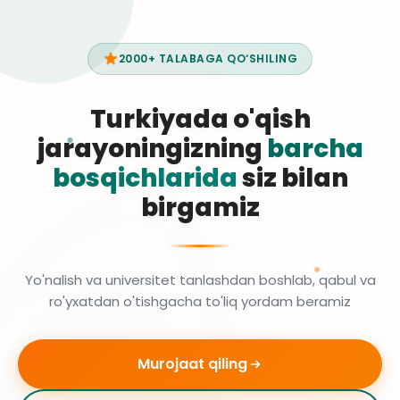
2000+ TALABAGA QO‘SHILING
Turkiyada o'qish
jarayoningizning
barcha
bosqichlarida
siz bilan
birgamiz
Yo'nalish va universitet tanlashdan boshlab, qabul va
ro'yxatdan o'tishgacha to'liq yordam beramiz
Murojaat qiling