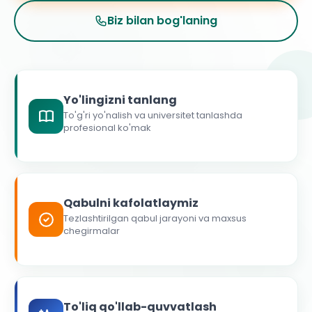
Biz bilan bog'laning
Yo'lingizni tanlang
To'g'ri yo'nalish va universitet tanlashda
profesional ko'mak
Qabulni kafolatlaymiz
Tezlashtirilgan qabul jarayoni va maxsus
chegirmalar
To'liq qo'llab-quvvatlash