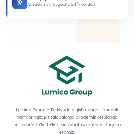
Arizadan bitiruvgacha 24/7 yordam
Lumico Group - Turkiyada o'qish uchun ishonchli
hamkoringiz. Biz talabalarga akademik orzulariga
erishishda to'liq ta'lim maslahat xizmatlarini taqdim
etamiz.