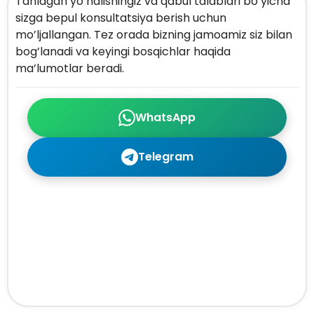
Tanlagan yo’nalishingiz va qabul talablari bo’yicha
sizga bepul konsultatsiya berish uchun
mo’ljallangan. Tez orada bizning jamoamiz siz bilan
bog’lanadi va keyingi bosqichlar haqida
ma’lumotlar beradi.
WhatsApp
Telegram