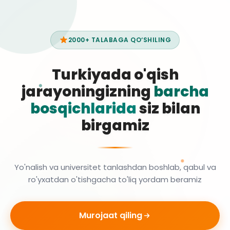
2000+ TALABAGA QO‘SHILING
Turkiyada o'qish
jarayoningizning
barcha
bosqichlarida
siz bilan
birgamiz
Yo'nalish va universitet tanlashdan boshlab, qabul va
ro'yxatdan o'tishgacha to'liq yordam beramiz
Murojaat qiling