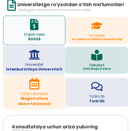
Universitetga ro‘yxatdan o‘tish ma’lumotlari
Tanlagan dasturiz bo‘yicha ma’lumotlar
O‘qish narxi
Yo‘nalish
8000$
Jarrohlik kasalliklari hamshiraligi
Universitet
Fakultet
Istanbul Istinye Universiteti
(ISU) Magistratura
Ta’lim darajasi
Ta'lim tili
Magistratura
Turk tili
dissertatsiyasiz
Konsultatsiya uchun ariza yuboring
100% Bepul