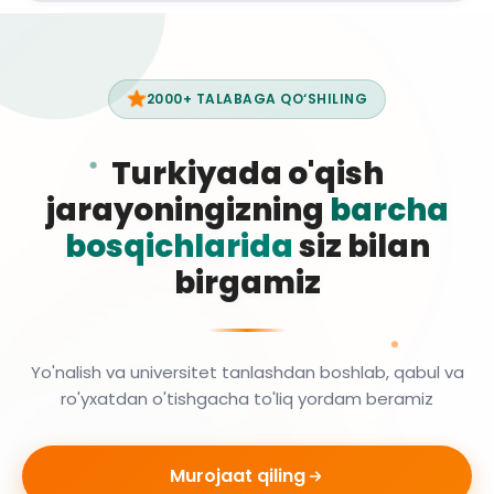
2000+ TALABAGA QO‘SHILING
Turkiyada o'qish
jarayoningizning
barcha
bosqichlarida
siz bilan
birgamiz
Yo'nalish va universitet tanlashdan boshlab, qabul va
ro'yxatdan o'tishgacha to'liq yordam beramiz
Murojaat qiling