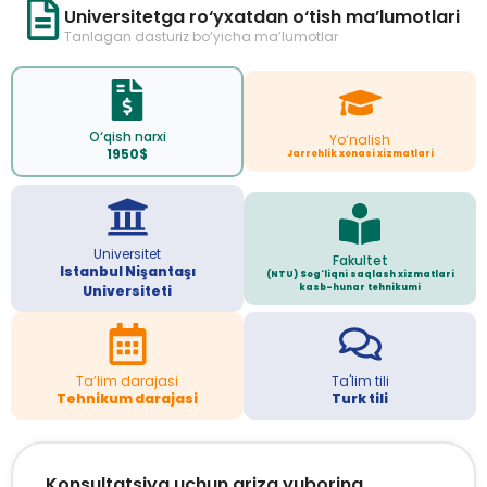
Universitetga ro‘yxatdan o‘tish ma’lumotlari
Tanlagan dasturiz bo‘yicha ma’lumotlar
O‘qish narxi
Yo‘nalish
1950$
Jarrohlik xonasi xizmatlari
Universitet
Fakultet
Istanbul Nişantaşı
(NTU) Sog'liqni saqlash xizmatlari
kasb-hunar tehnikumi
Universiteti
Ta’lim darajasi
Ta'lim tili
Tehnikum darajasi
Turk tili
Konsultatsiya uchun ariza yuboring