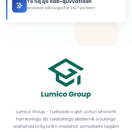
To'liq qo'llab-quvvatlash
Arizadan bitiruvgacha 24/7 yordam
Lumico Group - Turkiyada o'qish uchun ishonchli
hamkoringiz. Biz talabalarga akademik orzulariga
erishishda to'liq ta'lim maslahat xizmatlarini taqdim