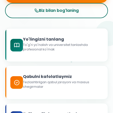
Biz bilan bog'laning
Yo'lingizni tanlang
To'g'ri yo'nalish va universitet tanlashda
profesional ko'mak
Qabulni kafolatlaymiz
Tezlashtirilgan qabul jarayoni va maxsus
chegirmalar