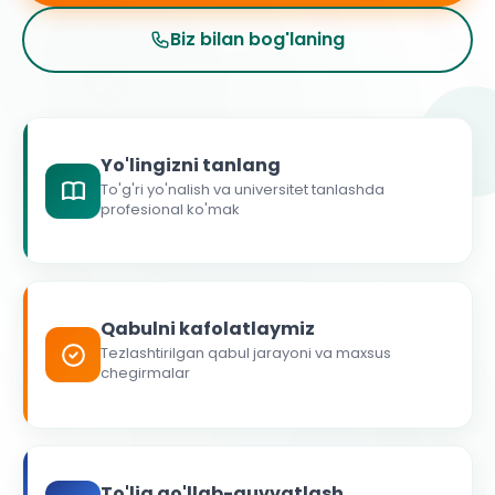
Biz bilan bog'laning
Yo'lingizni tanlang
To'g'ri yo'nalish va universitet tanlashda
profesional ko'mak
Qabulni kafolatlaymiz
Tezlashtirilgan qabul jarayoni va maxsus
chegirmalar
To'liq qo'llab-quvvatlash