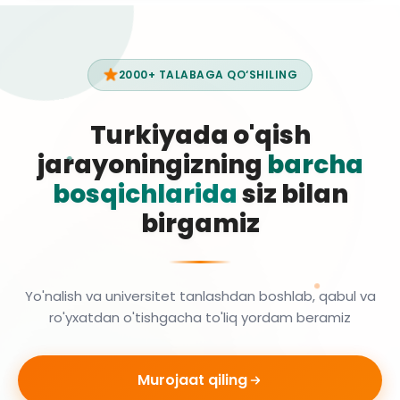
2000+ TALABAGA QO‘SHILING
Turkiyada o'qish
jarayoningizning
barcha
bosqichlarida
siz bilan
birgamiz
Yo'nalish va universitet tanlashdan boshlab, qabul va
ro'yxatdan o'tishgacha to'liq yordam beramiz
Murojaat qiling