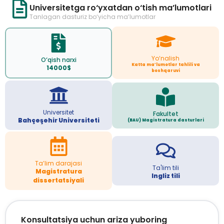
Universitetga ro‘yxatdan o‘tish ma’lumotlari
Tanlagan dasturiz bo‘yicha ma’lumotlar
Yo‘nalish
O‘qish narxi
Katta ma’lumotlar tahlili va
14000$
boshqaruvi
Universitet
Fakultet
Bahçeşehir Universiteti
(BAU) Magistratura dasturlari
Ta’lim darajasi
Ta'lim tili
Magistratura
Ingliz tili
dissertatsiyali
Konsultatsiya uchun ariza yuboring