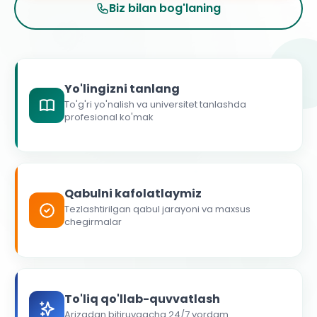
Biz bilan bog'laning
Yo'lingizni tanlang
To'g'ri yo'nalish va universitet tanlashda
profesional ko'mak
Qabulni kafolatlaymiz
Tezlashtirilgan qabul jarayoni va maxsus
chegirmalar
To'liq qo'llab-quvvatlash
Arizadan bitiruvgacha 24/7 yordam