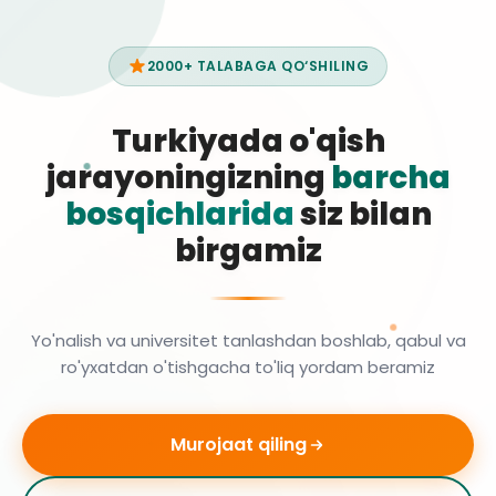
2000+ TALABAGA QO‘SHILING
Turkiyada o'qish
jarayoningizning
barcha
bosqichlarida
siz bilan
birgamiz
Yo'nalish va universitet tanlashdan boshlab, qabul va
ro'yxatdan o'tishgacha to'liq yordam beramiz
Murojaat qiling