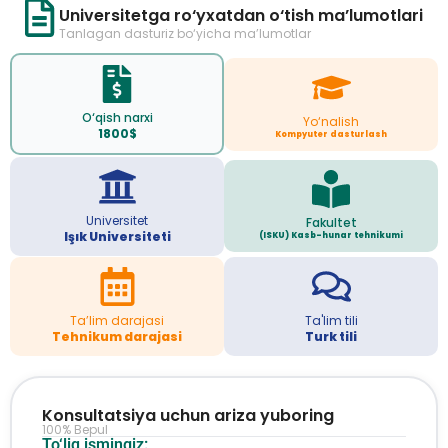
Universitetga ro‘yxatdan o‘tish ma’lumotlari
Tanlagan dasturiz bo‘yicha ma’lumotlar
O‘qish narxi
Yo‘nalish
1800$
Kompyuter dasturlash
Universitet
Fakultet
Işık Universiteti
(ISKU) Kasb-hunar tehnikumi
Ta’lim darajasi
Ta'lim tili
Tehnikum darajasi
Turk tili
Konsultatsiya uchun ariza yuboring
100% Bepul
To‘liq ismingiz: