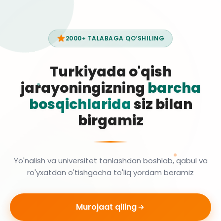
2000+ TALABAGA QO‘SHILING
Turkiyada o'qish
jarayoningizning
barcha
bosqichlarida
siz bilan
birgamiz
Yo'nalish va universitet tanlashdan boshlab, qabul va
ro'yxatdan o'tishgacha to'liq yordam beramiz
Murojaat qiling