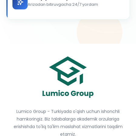
Arizadan bitiruvgacha 24/7 yordam
Lumico Group - Turkiyada o'qish uchun ishonchli
hamkoringiz. Biz talabalarga akademik orzulariga
erishishda to'liq ta'lim maslahat xizmatlarini taqdim
etamiz.