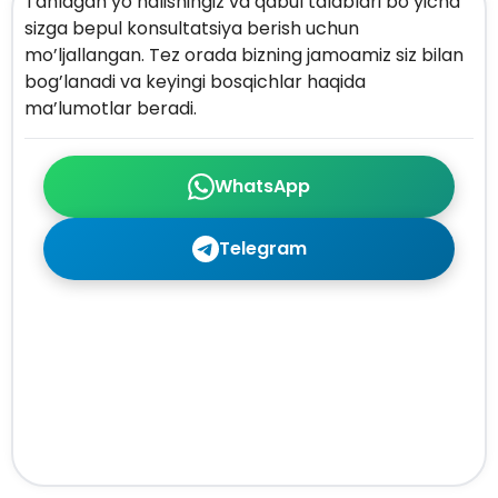
Tanlagan yo’nalishingiz va qabul talablari bo’yicha
sizga bepul konsultatsiya berish uchun
mo’ljallangan. Tez orada bizning jamoamiz siz bilan
bog’lanadi va keyingi bosqichlar haqida
ma’lumotlar beradi.
WhatsApp
Telegram