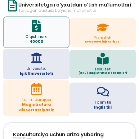
Universitetga ro‘yxatdan o‘tish ma’lumotlari
Tanlagan dasturiz bo‘yicha ma’lumotlar
O‘qish narxi
Yo‘nalish
4000$
Kompyuter injeneriyasi
Universitet
Fakultet
Işık Universiteti
(ISKU) Magistratura dasturlari
Ta’lim darajasi
Ta'lim tili
Magistratura
Ingliz tili
dissertatsiyasiz
Konsultatsiya uchun ariza yuboring
100% Bepul