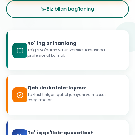
Biz bilan bog'laning
Yo'lingizni tanlang
To'g'ri yo'nalish va universitet tanlashda
profesional ko'mak
Qabulni kafolatlaymiz
Tezlashtirilgan qabul jarayoni va maxsus
chegirmalar
To'liq qo'llab-quvvatlash