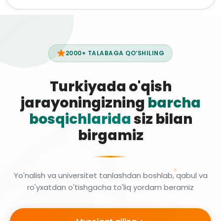
2000+ TALABAGA QO‘SHILING
Turkiyada o'qish
jarayoningizning
barcha
bosqichlarida
siz bilan
birgamiz
Yo'nalish va universitet tanlashdan boshlab, qabul va
ro'yxatdan o'tishgacha to'liq yordam beramiz