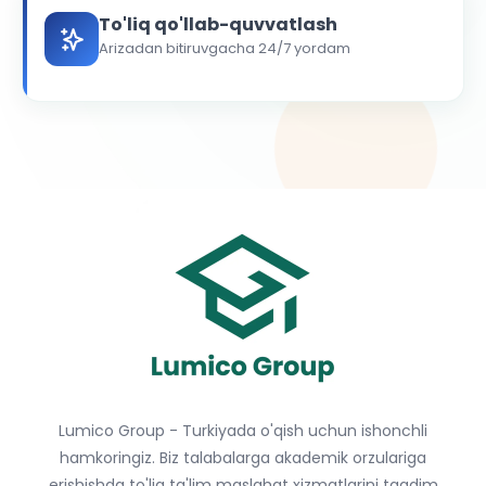
To'liq qo'llab-quvvatlash
Arizadan bitiruvgacha 24/7 yordam
Lumico Group - Turkiyada o'qish uchun ishonchli
hamkoringiz. Biz talabalarga akademik orzulariga
erishishda to'liq ta'lim maslahat xizmatlarini taqdim