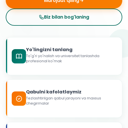
Murojaat qiling
Biz bilan bog'laning
Yo'lingizni tanlang
To'g'ri yo'nalish va universitet tanlashda
profesional ko'mak
Qabulni kafolatlaymiz
Tezlashtirilgan qabul jarayoni va maxsus
chegirmalar