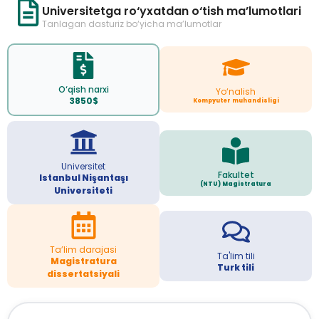
Universitetga ro‘yxatdan o‘tish ma’lumotlari
Tanlagan dasturiz bo‘yicha ma’lumotlar
O‘qish narxi
Yo‘nalish
3850$
Kompyuter muhandisligi
Universitet
Fakultet
Istanbul Nişantaşı
(NTU) Magistratura
Universiteti
Ta’lim darajasi
Ta'lim tili
Magistratura
Turk tili
dissertatsiyali