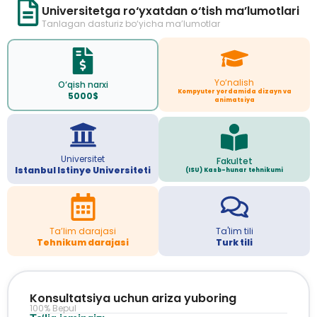
Universitetga ro‘yxatdan o‘tish ma’lumotlari
Tanlagan dasturiz bo‘yicha ma’lumotlar
Yo‘nalish
O‘qish narxi
Kompyuter yordamida dizayn va
5000$
animatsiya
Universitet
Fakultet
Istanbul Istinye Universiteti
(ISU) Kasb-hunar tehnikumi
Ta’lim darajasi
Ta'lim tili
Tehnikum darajasi
Turk tili
Konsultatsiya uchun ariza yuboring
100% Bepul