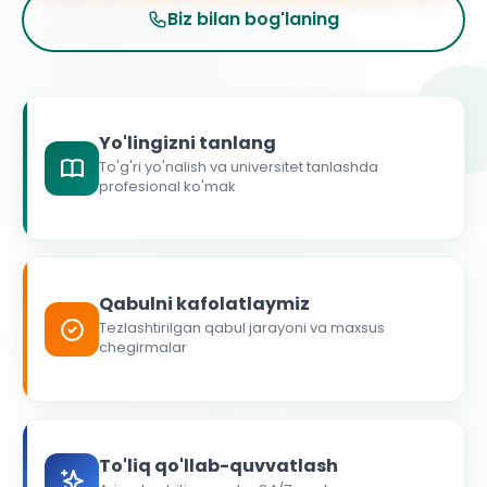
Biz bilan bog'laning
Yo'lingizni tanlang
To'g'ri yo'nalish va universitet tanlashda
profesional ko'mak
Qabulni kafolatlaymiz
Tezlashtirilgan qabul jarayoni va maxsus
chegirmalar
To'liq qo'llab-quvvatlash