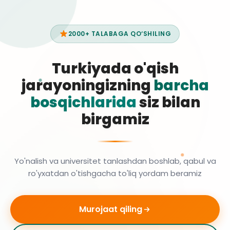
2000+ TALABAGA QO‘SHILING
Turkiyada o'qish
jarayoningizning
barcha
bosqichlarida
siz bilan
birgamiz
Yo'nalish va universitet tanlashdan boshlab, qabul va
ro'yxatdan o'tishgacha to'liq yordam beramiz
Murojaat qiling