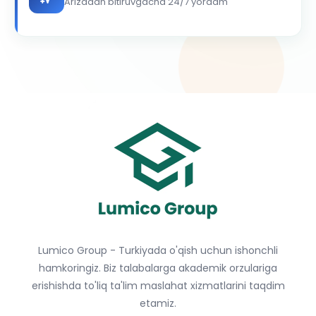
Arizadan bitiruvgacha 24/7 yordam
Lumico Group - Turkiyada o'qish uchun ishonchli
hamkoringiz. Biz talabalarga akademik orzulariga
erishishda to'liq ta'lim maslahat xizmatlarini taqdim
etamiz.