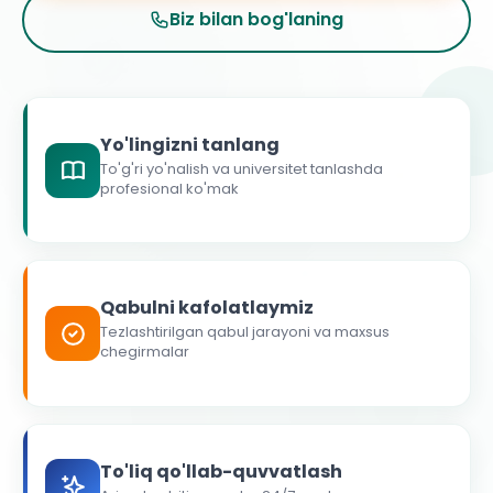
Biz bilan bog'laning
Yo'lingizni tanlang
To'g'ri yo'nalish va universitet tanlashda
profesional ko'mak
Qabulni kafolatlaymiz
Tezlashtirilgan qabul jarayoni va maxsus
chegirmalar
To'liq qo'llab-quvvatlash