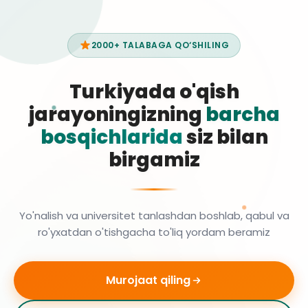
2000+ TALABAGA QO‘SHILING
Turkiyada o'qish
jarayoningizning
barcha
bosqichlarida
siz bilan
birgamiz
Yo'nalish va universitet tanlashdan boshlab, qabul va
ro'yxatdan o'tishgacha to'liq yordam beramiz
Murojaat qiling