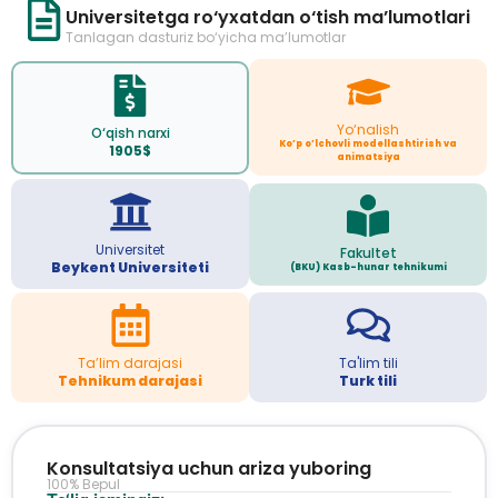
Universitetga ro‘yxatdan o‘tish ma’lumotlari
Tanlagan dasturiz bo‘yicha ma’lumotlar
Yo‘nalish
O‘qish narxi
Ko’p o’lchovli modellashtirish va
1905$
animatsiya
Universitet
Fakultet
Beykent Universiteti
(BKU) Kasb-hunar tehnikumi
Ta’lim darajasi
Ta'lim tili
Tehnikum darajasi
Turk tili
Konsultatsiya uchun ariza yuboring
100% Bepul