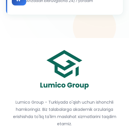
Arizadan bitiruvgacha 24/7 yordam
Lumico Group - Turkiyada o'qish uchun ishonchli
hamkoringiz. Biz talabalarga akademik orzulariga
erishishda to'liq ta'lim maslahat xizmatlarini taqdim
etamiz.