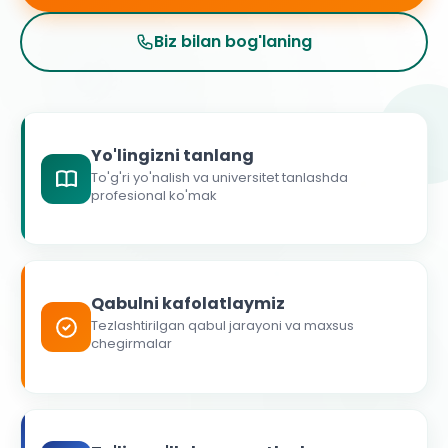
Biz bilan bog'laning
Yo'lingizni tanlang
To'g'ri yo'nalish va universitet tanlashda
profesional ko'mak
Qabulni kafolatlaymiz
Tezlashtirilgan qabul jarayoni va maxsus
chegirmalar