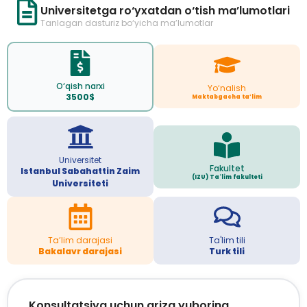
Universitetga ro‘yxatdan o‘tish ma’lumotlari
Tanlagan dasturiz bo‘yicha ma’lumotlar
O‘qish narxi
Yo‘nalish
3500$
Maktabgacha ta’lim
Universitet
Fakultet
Istanbul Sabahattin Zaim
(IZU) Ta'lim fakulteti
Universiteti
Ta’lim darajasi
Ta'lim tili
Bakalavr darajasi
Turk tili
Konsultatsiya uchun ariza yuboring