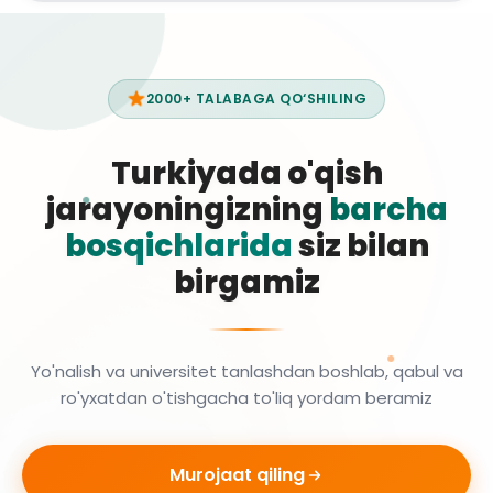
2000+ TALABAGA QO‘SHILING
Turkiyada o'qish
jarayoningizning
barcha
bosqichlarida
siz bilan
birgamiz
Yo'nalish va universitet tanlashdan boshlab, qabul va
ro'yxatdan o'tishgacha to'liq yordam beramiz
Murojaat qiling