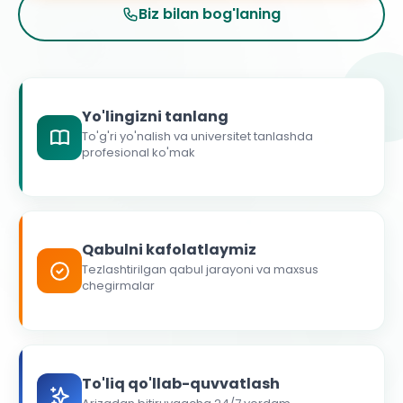
Biz bilan bog'laning
Yo'lingizni tanlang
To'g'ri yo'nalish va universitet tanlashda
profesional ko'mak
Qabulni kafolatlaymiz
Tezlashtirilgan qabul jarayoni va maxsus
chegirmalar
To'liq qo'llab-quvvatlash