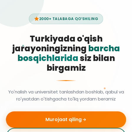
2000+ TALABAGA QO‘SHILING
Turkiyada o'qish
jarayoningizning
barcha
bosqichlarida
siz bilan
birgamiz
Yo'nalish va universitet tanlashdan boshlab, qabul va
ro'yxatdan o'tishgacha to'liq yordam beramiz
Murojaat qiling