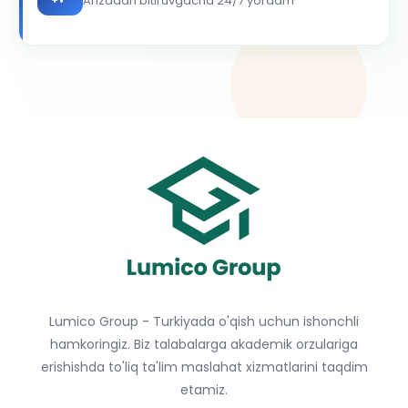
Arizadan bitiruvgacha 24/7 yordam
Lumico Group - Turkiyada o'qish uchun ishonchli
hamkoringiz. Biz talabalarga akademik orzulariga
erishishda to'liq ta'lim maslahat xizmatlarini taqdim
etamiz.