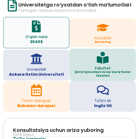
Universitetga ro‘yxatdan o‘tish ma’lumotlari
Tanlagan dasturiz bo‘yicha ma’lumotlar
O‘qish narxi
Yo‘nalish
3540$
Marketing
Fakultet
Universitet
(AOU) Iqtisodiyot va ma'muriy fanlar
Ankara Ostim Universiteti
fakulteti
Ta’lim darajasi
Ta'lim tili
Bakalavr darajasi
Ingliz tili
Konsultatsiya uchun ariza yuboring
100% Bepul