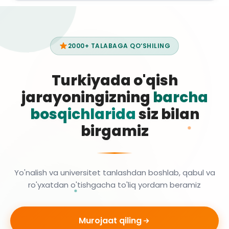
2000+ TALABAGA QO‘SHILING
Turkiyada o'qish
jarayoningizning
barcha
bosqichlarida
siz bilan
birgamiz
Yo'nalish va universitet tanlashdan boshlab, qabul va
ro'yxatdan o'tishgacha to'liq yordam beramiz
Murojaat qiling