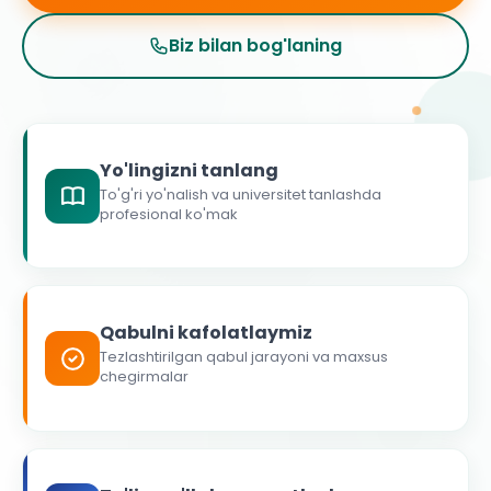
Biz bilan bog'laning
Yo'lingizni tanlang
To'g'ri yo'nalish va universitet tanlashda
profesional ko'mak
Qabulni kafolatlaymiz
Tezlashtirilgan qabul jarayoni va maxsus
chegirmalar