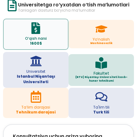
Universitetga ro‘yxatdan o‘tish ma’lumotlari
Tanlagan dasturiz bo‘yicha ma’lumotlar
O‘qish narxi
Yo‘nalish
1600$
Mashinasozlik
Universitet
Fakultet
Istanbul Nişantaşı
(NTU) Nişantaşı Universiteti kasb-
hunar tehnikumi
Universiteti
Ta’lim darajasi
Ta'lim tili
Tehnikum darajasi
Turk tili
Konsultatsiya uchun ariza yuboring