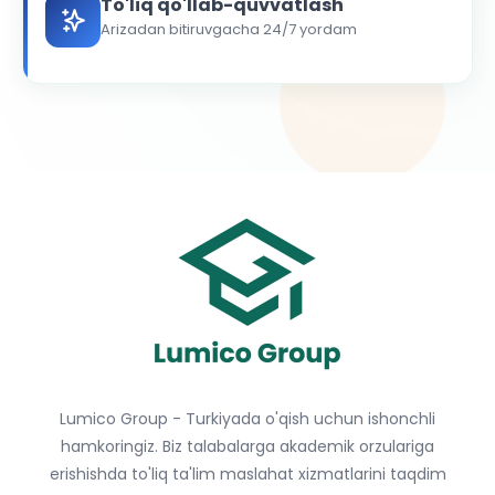
To'liq qo'llab-quvvatlash
Arizadan bitiruvgacha 24/7 yordam
Lumico Group - Turkiyada o'qish uchun ishonchli
hamkoringiz. Biz talabalarga akademik orzulariga
erishishda to'liq ta'lim maslahat xizmatlarini taqdim