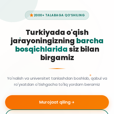
2000+ TALABAGA QO‘SHILING
Turkiyada o'qish
jarayoningizning
barcha
bosqichlarida
siz bilan
birgamiz
Yo'nalish va universitet tanlashdan boshlab, qabul va
ro'yxatdan o'tishgacha to'liq yordam beramiz
Murojaat qiling