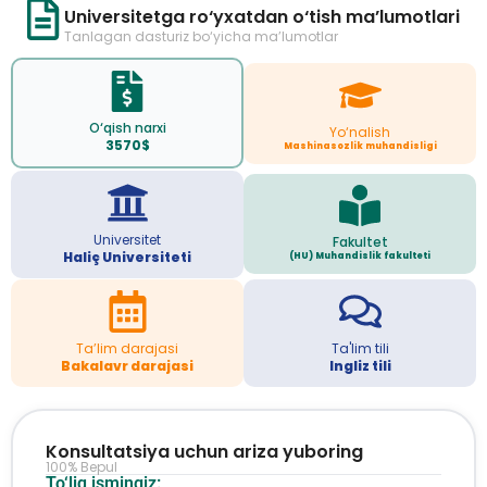
Universitetga ro‘yxatdan o‘tish ma’lumotlari
Tanlagan dasturiz bo‘yicha ma’lumotlar
O‘qish narxi
Yo‘nalish
3570$
Mashinasozlik muhandisligi
Universitet
Fakultet
Haliç Universiteti
(HU) Muhandislik fakulteti
Ta’lim darajasi
Ta'lim tili
Bakalavr darajasi
Ingliz tili
Konsultatsiya uchun ariza yuboring
100% Bepul
To‘liq ismingiz: