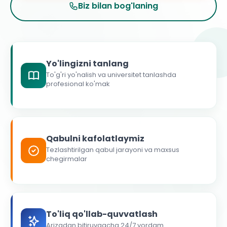
Biz bilan bog'laning
Yo'lingizni tanlang
To'g'ri yo'nalish va universitet tanlashda
profesional ko'mak
Qabulni kafolatlaymiz
Tezlashtirilgan qabul jarayoni va maxsus
chegirmalar
To'liq qo'llab-quvvatlash
Arizadan bitiruvgacha 24/7 yordam