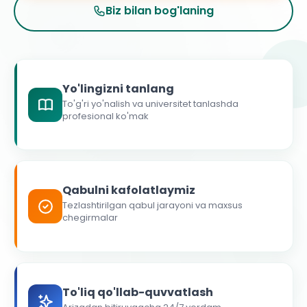
Biz bilan bog'laning
Yo'lingizni tanlang
To'g'ri yo'nalish va universitet tanlashda
profesional ko'mak
Qabulni kafolatlaymiz
Tezlashtirilgan qabul jarayoni va maxsus
chegirmalar
To'liq qo'llab-quvvatlash