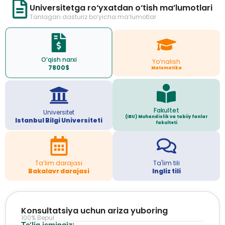
Universitetga ro‘yxatdan o‘tish ma’lumotlari
Tanlagan dasturiz bo‘yicha ma’lumotlar
O‘qish narxi
Yo‘nalish
7800$
Matematika
Fakultet
Universitet
(IBU) Muhandislik va tabiiy fanlar
Istanbul Bilgi Universiteti
fakulteti
Ta’lim darajasi
Ta'lim tili
Bakalavr darajasi
Ingliz tili
Konsultatsiya uchun ariza yuboring
100% Bepul