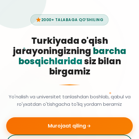
2000+ TALABAGA QO‘SHILING
Turkiyada o'qish
jarayoningizning
barcha
bosqichlarida
siz bilan
birgamiz
Yo'nalish va universitet tanlashdan boshlab, qabul va
ro'yxatdan o'tishgacha to'liq yordam beramiz
Murojaat qiling