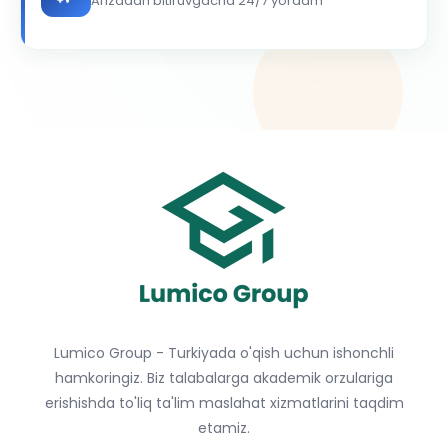
Arizadan bitiruvgacha 24/7 yordam
Lumico Group - Turkiyada o'qish uchun ishonchli
hamkoringiz. Biz talabalarga akademik orzulariga
erishishda to'liq ta'lim maslahat xizmatlarini taqdim
etamiz.