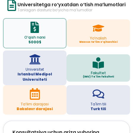
Universitetga ro‘yxatdan o‘tish ma’lumotlari
Tanlagan dasturiz bo‘yicha ma’lumotlar
O‘qish narxi
Yo‘nalish
5000$
Maxsus ta’lim o’qituvchisi
Universitet
Fakultet
Istanbul Medipol
(IMU) Ta'lim fakulteti
Universiteti
Ta’lim darajasi
Ta'lim tili
Bakalavr darajasi
Turk tili
Konsultatsiya uchun ariza yuboring