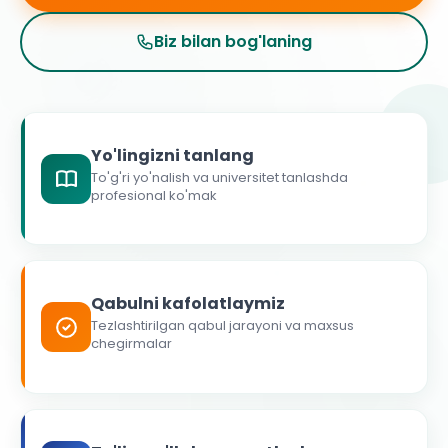
Biz bilan bog'laning
Yo'lingizni tanlang
To'g'ri yo'nalish va universitet tanlashda
profesional ko'mak
Qabulni kafolatlaymiz
Tezlashtirilgan qabul jarayoni va maxsus
chegirmalar