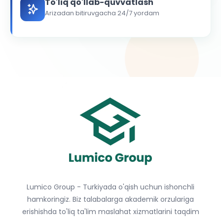
To'liq qo'llab-quvvatlash
Arizadan bitiruvgacha 24/7 yordam
Lumico Group - Turkiyada o'qish uchun ishonchli
hamkoringiz. Biz talabalarga akademik orzulariga
erishishda to'liq ta'lim maslahat xizmatlarini taqdim