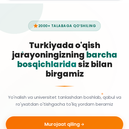
2000+ TALABAGA QO‘SHILING
Turkiyada o'qish
jarayoningizning
barcha
bosqichlarida
siz bilan
birgamiz
Yo'nalish va universitet tanlashdan boshlab, qabul va
ro'yxatdan o'tishgacha to'liq yordam beramiz
Murojaat qiling