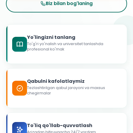
Biz bilan bog'laning
Yo'lingizni tanlang
To'g'ri yo'nalish va universitet tanlashda
profesional ko'mak
Qabulni kafolatlaymiz
Tezlashtirilgan qabul jarayoni va maxsus
chegirmalar
To'liq qo'llab-quvvatlash
Arizadan bitiruvgacha 24/7 yordam