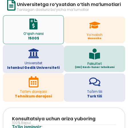
Universitetga ro‘yxatdan o‘tish ma’lumotlari
Tanlagan dasturiz bo‘yicha ma’lumotlar
O‘qish narxi
Yo‘nalish
1500$
Mexanika
Universitet
Fakultet
Istanbul Gedik Universiteti
(IGU) Kasb-hunar tehnikumi
Ta’lim darajasi
Ta'lim tili
Tehnikum darajasi
Turk tili
Konsultatsiya uchun ariza yuboring
100% Bepul
To‘liq ismingiz: