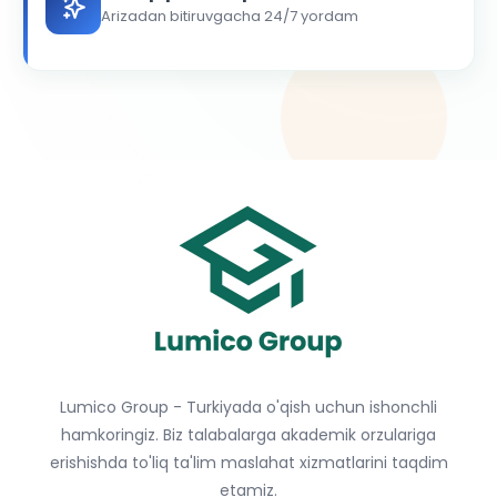
Arizadan bitiruvgacha 24/7 yordam
Lumico Group - Turkiyada o'qish uchun ishonchli
hamkoringiz. Biz talabalarga akademik orzulariga
erishishda to'liq ta'lim maslahat xizmatlarini taqdim
etamiz.