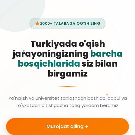
2000+ TALABAGA QO‘SHILING
Turkiyada o'qish
jarayoningizning
barcha
bosqichlarida
siz bilan
birgamiz
Yo'nalish va universitet tanlashdan boshlab, qabul va
ro'yxatdan o'tishgacha to'liq yordam beramiz
Murojaat qiling