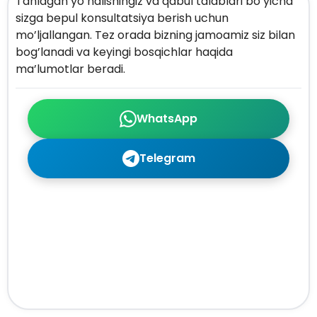
Tanlagan yo’nalishingiz va qabul talablari bo’yicha
sizga bepul konsultatsiya berish uchun
mo’ljallangan. Tez orada bizning jamoamiz siz bilan
bog’lanadi va keyingi bosqichlar haqida
ma’lumotlar beradi.
WhatsApp
Telegram