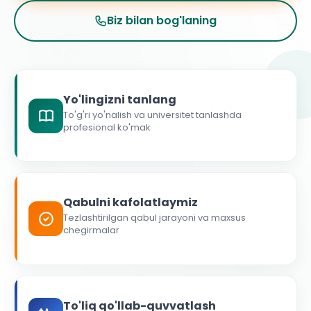
Biz bilan bog'laning
Yo'lingizni tanlang
To'g'ri yo'nalish va universitet tanlashda
profesional ko'mak
Qabulni kafolatlaymiz
Tezlashtirilgan qabul jarayoni va maxsus
chegirmalar
To'liq qo'llab-quvvatlash