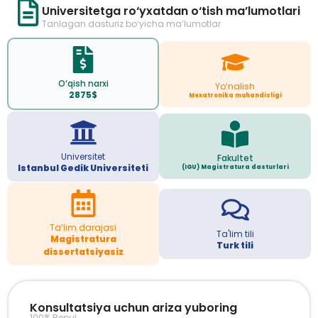
Universitetga ro‘yxatdan o‘tish ma’lumotlari
Tanlagan dasturiz bo‘yicha ma’lumotlar
O‘qish narxi
Yo‘nalish
2875$
Mexatronika muhandisligi
Universitet
Fakultet
Istanbul Gedik Universiteti
(IGU) Magistratura dasturlari
Ta’lim darajasi
Ta'lim tili
Magistratura
Turk tili
dissertatsiyasiz
Konsultatsiya uchun ariza yuboring
100% Bepul