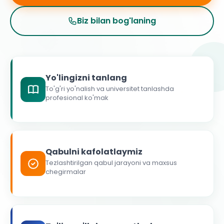
Biz bilan bog'laning
Yo'lingizni tanlang
To'g'ri yo'nalish va universitet tanlashda
profesional ko'mak
Qabulni kafolatlaymiz
Tezlashtirilgan qabul jarayoni va maxsus
chegirmalar