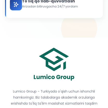
To'liq qo'llab-quvvatlash
Arizadan bitiruvgacha 24/7 yordam
Lumico Group - Turkiyada o'qish uchun ishonchli
hamkoringiz. Biz talabalarga akademik orzulariga
erishishda to'liq ta'lim maslahat xizmatlarini taqdim