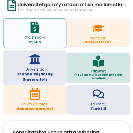
Universitetga ro‘yxatdan o‘tish ma’lumotlari
Tanlagan dasturiz bo‘yicha ma’lumotlar
O‘qish narxi
Yo‘nalish
2950$
Moliya va bank ishi
Universitet
Fakultet
Istanbul Nişantaşı
(NTU) Ma'muriy va ijtimoiy fanlar
fakulteti
Universiteti
Ta’lim darajasi
Ta'lim tili
Bakalavr darajasi
Turk tili
Konsultatsiya uchun ariza yuboring