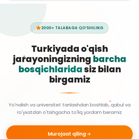
2000+ TALABAGA QO‘SHILING
Turkiyada o'qish
jarayoningizning
barcha
bosqichlarida
siz bilan
birgamiz
Yo'nalish va universitet tanlashdan boshlab, qabul va
ro'yxatdan o'tishgacha to'liq yordam beramiz
Murojaat qiling