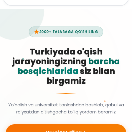
2000+ TALABAGA QO‘SHILING
Turkiyada o'qish
jarayoningizning
barcha
bosqichlarida
siz bilan
birgamiz
Yo'nalish va universitet tanlashdan boshlab, qabul va
ro'yxatdan o'tishgacha to'liq yordam beramiz