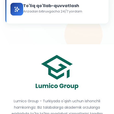
To'liq qo'llab-quvvatlash
Arizadan bitiruvgacha 24/7 yordam
Lumico Group - Turkiyada o'qish uchun ishonchli
hamkoringiz. Biz talabalarga akademik orzulariga
erishishda to'liq ta'lim maslahat xizmatlarini taqdim