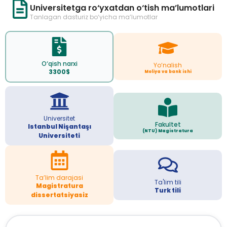
Universitetga ro‘yxatdan o‘tish ma’lumotlari
Tanlagan dasturiz bo‘yicha ma’lumotlar
O‘qish narxi
Yo‘nalish
3300$
Moliya va bank ishi
Universitet
Fakultet
Istanbul Nişantaşı
(NTU) Magistratura
Universiteti
Ta’lim darajasi
Ta'lim tili
Magistratura
Turk tili
dissertatsiyasiz