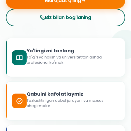
Murojaat qiling
Biz bilan bog'laning
Yo'lingizni tanlang
To'g'ri yo'nalish va universitet tanlashda
profesional ko'mak
Qabulni kafolatlaymiz
Tezlashtirilgan qabul jarayoni va maxsus
chegirmalar