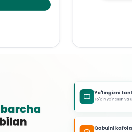
Yo'lingizni ta
To'g'ri yo'nalish va
g
barcha
 bilan
Qabulni kafol