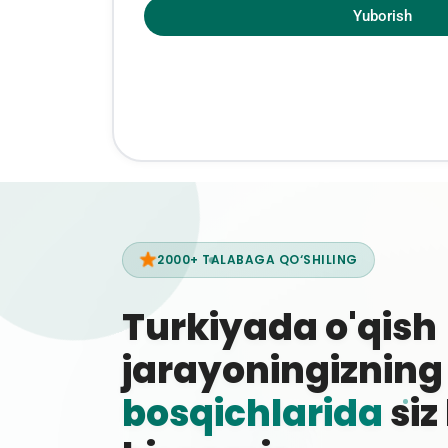
Yuborish
2000+ TALABAGA QO‘SHILING
Turkiyada o'qish
jarayoningiznin
bosqichlarida
siz