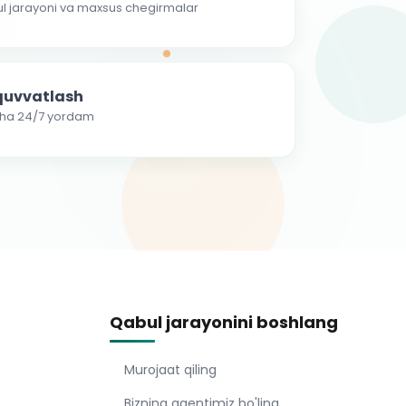
ul jarayoni va maxsus chegirmalar
-quvvatlash
cha 24/7 yordam
Qabul jarayonini boshlang
Murojaat qiling
Bizning agentimiz bo'ling