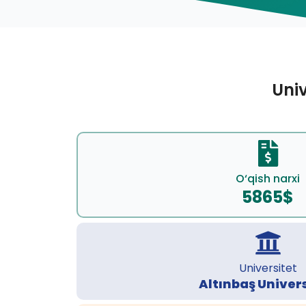
Univ
O‘qish narxi
5865$
Universitet
Altınbaş Univers