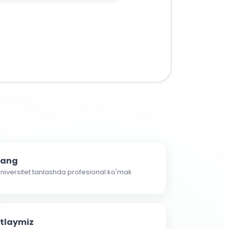
nlang
 universitet tanlashda profesional ko'mak
atlaymiz