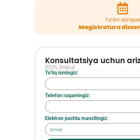
Ta’lim darajasi
Magistratura disser
Konsultatsiya uchun ari
100% Bepul
To‘liq ismingiz:
Telefon raqamingiz:
Elektron pochta manzilingiz: