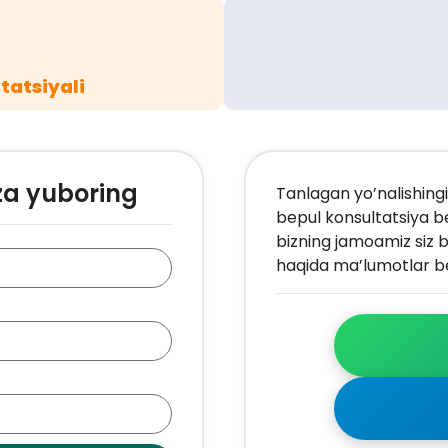
tatsiyali
za yuboring
Tanlagan yo’nalishingi
bepul konsultatsiya b
bizning jamoamiz siz b
haqida ma’lumotlar be