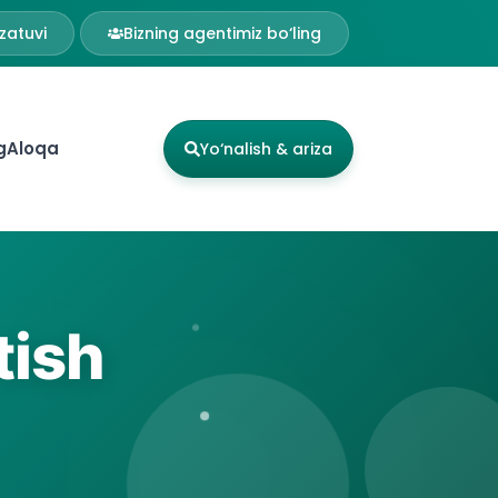
zatuvi
Bizning agentimiz bo‘ling
g
Aloqa
Yo‘nalish & ariza
tish