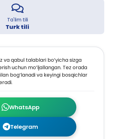
Ta'lim tili
Turk tili
z va qabul talablari bo’yicha sizga
erish uchun mo’ljallangan. Tez orada
ilan bog’lanadi va keyingi bosqichlar
radi.
WhatsApp
Telegram