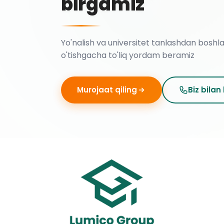
birgamiz
Yo'nalish va universitet tanlashdan boshl
o'tishgacha to'liq yordam beramiz
Murojaat qiling
Biz bilan