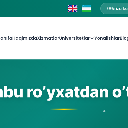
Ariza ku
ahıfa
Haqimizda
Xizmatlar
Universitetlar
Yonalishlar
Blo
bu ro’yxatdan o’