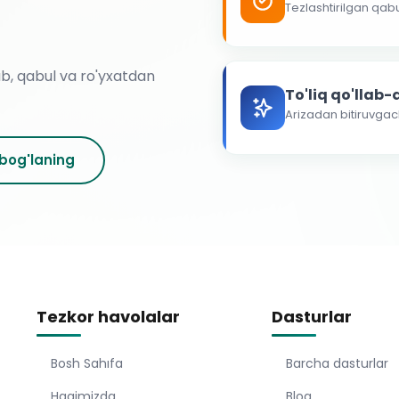
Tezlashtirilgan qab
ab, qabul va ro'yxatdan
To'liq qo'llab
Arizadan bitiruvga
 bog'laning
Tezkor havolalar
Dasturlar
Bosh Sahıfa
Barcha dasturlar
Haqimizda
Blog