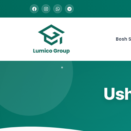
Bosh S
Ush