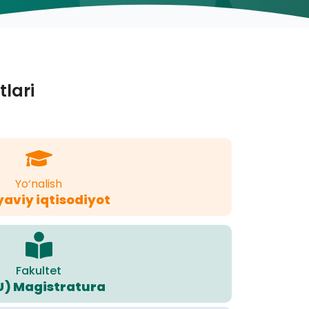
tlari
Yo‘nalish
yaviy iqtisodiyot
Fakultet
U) Magistratura