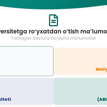
ersitetga ro‘yxatdan o‘tish ma’lumo
Tanlagan dasturiz bo‘yicha ma’lumotlar
Moli
iteti
(AB