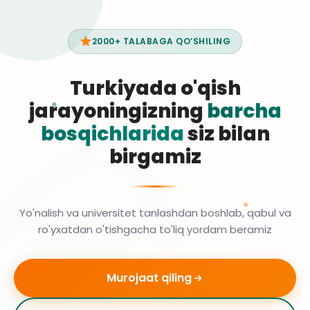
2000+ TALABAGA QO‘SHILING
Turkiyada o'qish
jarayoningizning
barcha
bosqichlarida
siz bilan
birgamiz
Yo'nalish va universitet tanlashdan boshlab, qabul va
ro'yxatdan o'tishgacha to'liq yordam beramiz
Murojaat qiling