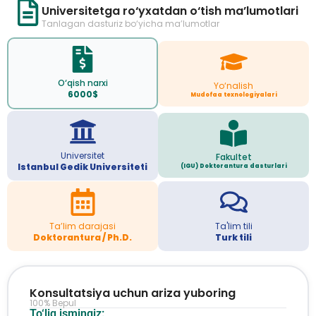
Universitetga ro‘yxatdan o‘tish ma’lumotlari
Tanlagan dasturiz bo‘yicha ma’lumotlar
O‘qish narxi
Yo‘nalish
6000$
Mudofaa texnologiyalari
Universitet
Fakultet
Istanbul Gedik Universiteti
(IGU) Doktorantura dasturlari
Ta’lim darajasi
Ta'lim tili
Doktorantura / Ph.D.
Turk tili
Konsultatsiya uchun ariza yuboring
100% Bepul
To‘liq ismingiz: