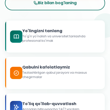
Biz bilan bog'laning
Yo'lingizni tanlang
To'g'ri yo'nalish va universitet tanlashda
profesional ko'mak
Qabulni kafolatlaymiz
Tezlashtirilgan qabul jarayoni va maxsus
chegirmalar
To'liq qo'llab-quvvatlash
Arizadan bitiruvgacha 24/7 yordam