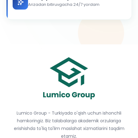
Arizadan bitiruvgacha 24/7 yordam
Lumico Group - Turkiyada o'qish uchun ishonchli
hamkoringiz. Biz talabalarga akademik orzulariga
erishishda to'liq ta'lim maslahat xizmatlarini taqdim
etamiz.