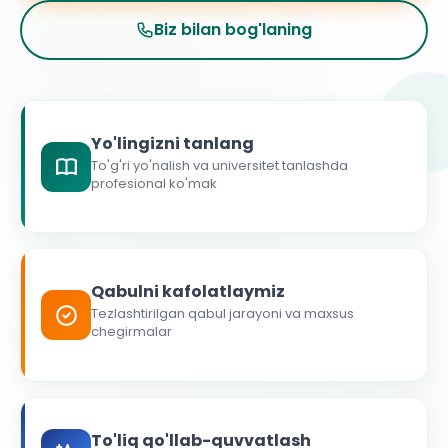
Biz bilan bog'laning
Yo'lingizni tanlang
To'g'ri yo'nalish va universitet tanlashda
profesional ko'mak
Qabulni kafolatlaymiz
Tezlashtirilgan qabul jarayoni va maxsus
chegirmalar
To'liq qo'llab-quvvatlash