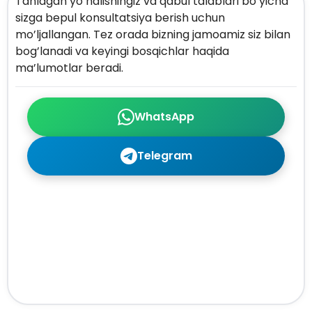
Tanlagan yo’nalishingiz va qabul talablari bo’yicha
sizga bepul konsultatsiya berish uchun
mo’ljallangan. Tez orada bizning jamoamiz siz bilan
bog’lanadi va keyingi bosqichlar haqida
ma’lumotlar beradi.
WhatsApp
Telegram