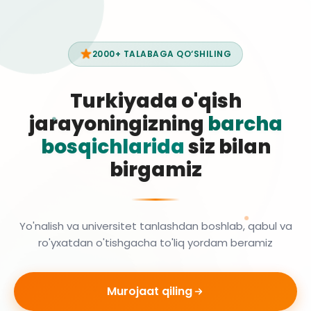
2000+ TALABAGA QO‘SHILING
Turkiyada o'qish
jarayoningizning
barcha
bosqichlarida
siz bilan
birgamiz
Yo'nalish va universitet tanlashdan boshlab, qabul va
ro'yxatdan o'tishgacha to'liq yordam beramiz
Murojaat qiling