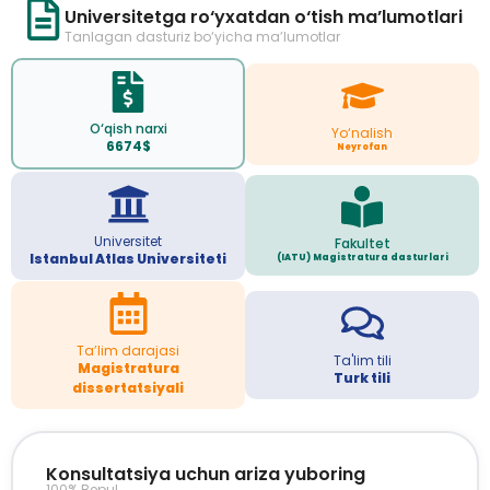
Universitetga ro‘yxatdan o‘tish ma’lumotlari
Tanlagan dasturiz bo‘yicha ma’lumotlar
O‘qish narxi
Yo‘nalish
6674$
Neyrofan
Universitet
Fakultet
Istanbul Atlas Universiteti
(IATU) Magistratura dasturlari
Ta’lim darajasi
Ta'lim tili
Magistratura
Turk tili
dissertatsiyali
Konsultatsiya uchun ariza yuboring
100% Bepul