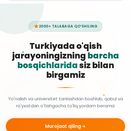
2000+ TALABAGA QO‘SHILING
Turkiyada o'qish
jarayoningizning
barcha
bosqichlarida
siz bilan
birgamiz
Yo'nalish va universitet tanlashdan boshlab, qabul va
ro'yxatdan o'tishgacha to'liq yordam beramiz
Murojaat qiling