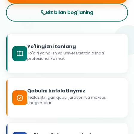
Biz bilan bog'laning
Yo'lingizni tanlang
To'g'ri yo'nalish va universitet tanlashda
profesional ko'mak
Qabulni kafolatlaymiz
Tezlashtirilgan qabul jarayoni va maxsus
chegirmalar