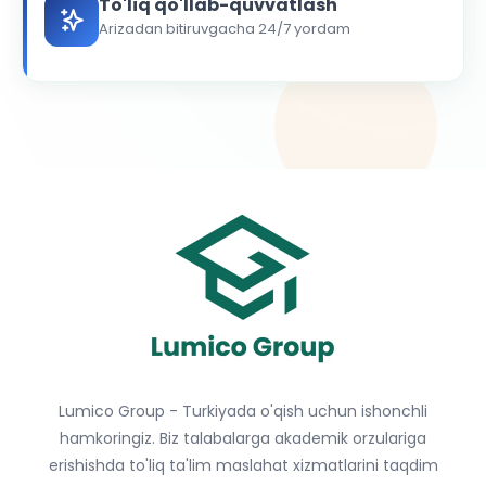
To'liq qo'llab-quvvatlash
Arizadan bitiruvgacha 24/7 yordam
Lumico Group - Turkiyada o'qish uchun ishonchli
hamkoringiz. Biz talabalarga akademik orzulariga
erishishda to'liq ta'lim maslahat xizmatlarini taqdim