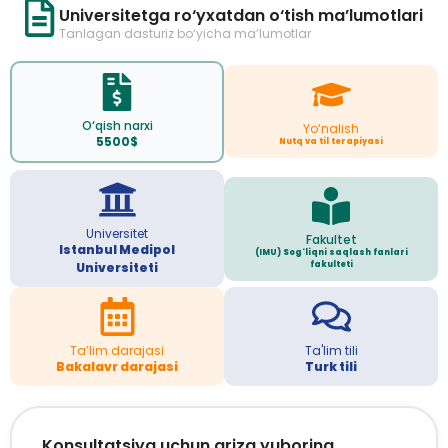
Universitetga ro‘yxatdan o‘tish ma’lumotlari
Tanlagan dasturiz bo‘yicha ma’lumotlar
O‘qish narxi
Yo‘nalish
5500$
Nutq va til terapiyasi
Universitet
Fakultet
Istanbul Medipol
(IMU) Sog'liqni saqlash fanlari
fakulteti
Universiteti
Ta’lim darajasi
Ta'lim tili
Bakalavr darajasi
Turk tili
Konsultatsiya uchun ariza yuboring