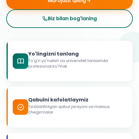
Murojaat qiling
Biz bilan bog'laning
Yo'lingizni tanlang
To'g'ri yo'nalish va universitet tanlashda
profesional ko'mak
Qabulni kafolatlaymiz
Tezlashtirilgan qabul jarayoni va maxsus
chegirmalar