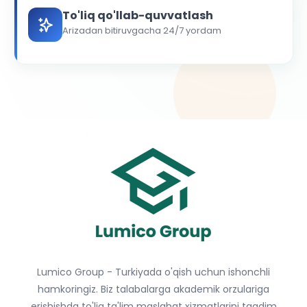
To'liq qo'llab-quvvatlash
Arizadan bitiruvgacha 24/7 yordam
Lumico Group - Turkiyada o'qish uchun ishonchli
hamkoringiz. Biz talabalarga akademik orzulariga
erishishda to'liq ta'lim maslahat xizmatlarini taqdim