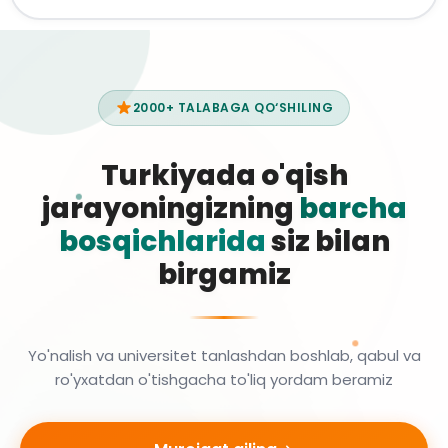
2000+ TALABAGA QO‘SHILING
Turkiyada o'qish
jarayoningizning
barcha
bosqichlarida
siz bilan
birgamiz
Yo'nalish va universitet tanlashdan boshlab, qabul va
ro'yxatdan o'tishgacha to'liq yordam beramiz