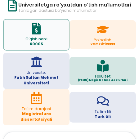
Universitetga ro‘yxatdan o‘tish ma’lumotlari
Tanlagan dasturiz bo‘yicha ma’lumotlar
O‘qish narxi
Yo‘nalish
6000$
Ommaviy huquq
Universitet
Fakultet
Fatih Sultan Mehmet
(FSMU) Magistratura dasturlari
Universiteti
Ta’lim darajasi
Ta'lim tili
Magistratura
Turk tili
dissertatsiyali