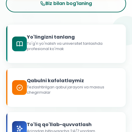
Biz bilan bog'laning
Yo'lingizni tanlang
To'g'ri yo'nalish va universitet tanlashda
profesional ko'mak
Qabulni kafolatlaymiz
Tezlashtirilgan qabul jarayoni va maxsus
chegirmalar
To'liq qo'llab-quvvatlash
Arizadan bitiruvgacha 24/7 yordam