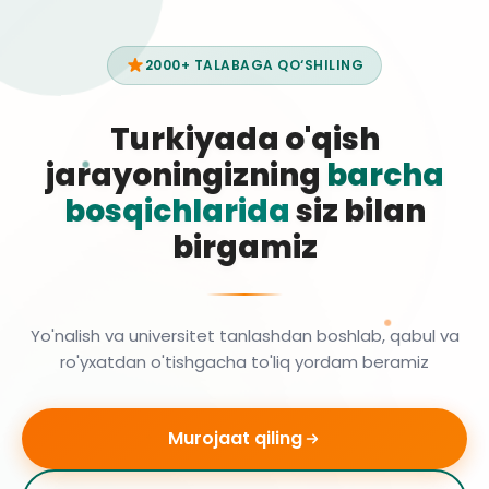
2000+ TALABAGA QO‘SHILING
Turkiyada o'qish
jarayoningizning
barcha
bosqichlarida
siz bilan
birgamiz
Yo'nalish va universitet tanlashdan boshlab, qabul va
ro'yxatdan o'tishgacha to'liq yordam beramiz
Murojaat qiling