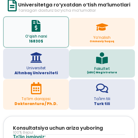
Universitetga ro‘yxatdan o‘tish ma’lumotlari
Tanlagan dasturiz bo‘yicha ma’lumotlar
O‘qish narxi
Yo‘nalish
16830$
Ommaviy huquq
Universitet
Fakultet
Altınbaş Universiteti
(ABU) Magistratura
Ta’lim darajasi
Ta'lim tili
Doktorantura / Ph.D.
Turk tili
Konsultatsiya uchun ariza yuboring
100% Bepul
To‘liq ismingiz: