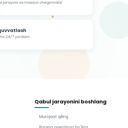
ul jarayoni va maxsus chegirmalar
-quvvatlash
cha 24/7 yordam
Qabul jarayonini boshlang
Murojaat qiling
Bizning agentimiz bo'ling