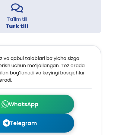
Ta'lim tili
Turk tili
z va qabul talablari bo’yicha sizga
erish uchun mo’ljallangan. Tez orada
ilan bog’lanadi va keyingi bosqichlar
radi.
WhatsApp
Telegram