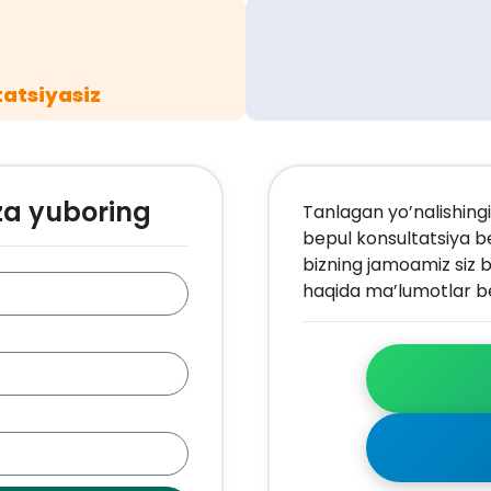
atsiyasiz
za yuboring
Tanlagan yo’nalishingi
bepul konsultatsiya b
bizning jamoamiz siz b
haqida ma’lumotlar be