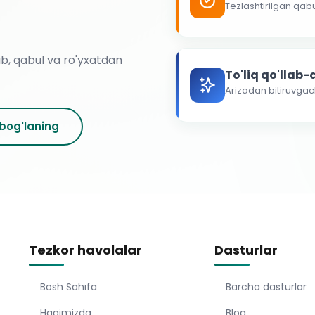
Tezlashtirilgan qab
ab, qabul va ro'yxatdan
To'liq qo'llab
Arizadan bitiruvga
 bog'laning
Tezkor havolalar
Dasturlar
Bosh Sahıfa
Barcha dasturlar
Haqimizda
Blog