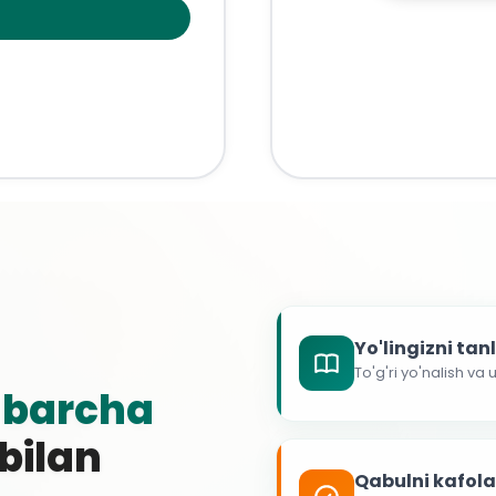
Yo'lingizni ta
To'g'ri yo'nalish va
g
barcha
 bilan
Qabulni kafol