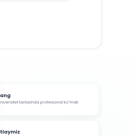
nlang
 universitet tanlashda profesional ko'mak
atlaymiz