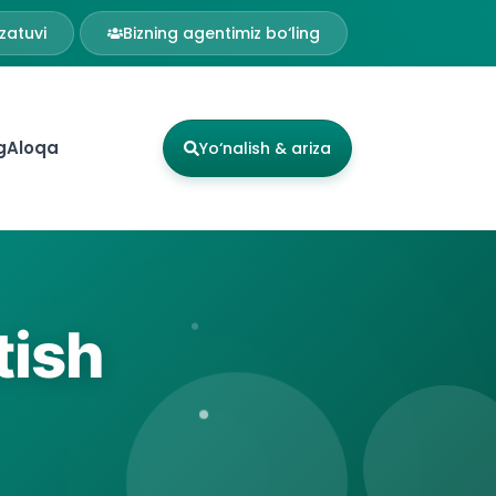
zatuvi
Bizning agentimiz bo‘ling
g
Aloqa
Yo‘nalish & ariza
tish