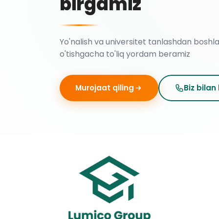
birgamiz
Yo'nalish va universitet tanlashdan boshl
o'tishgacha to'liq yordam beramiz
Murojaat qiling
Biz bilan