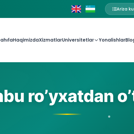
Ariza ku
ahıfa
Haqimizda
Xizmatlar
Universitetlar
Yonalishlar
Blo
bu ro’yxatdan o’