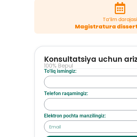
Ta’lim darajasi
Magistratura dissert
Konsultatsiya uchun ari
100% Bepul
To‘liq ismingiz:
Telefon raqamingiz:
Elektron pochta manzilingiz: