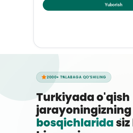
Yuborish
2000+ TALABAGA QO‘SHILING
Turkiyada o'qish
jarayoningiznin
bosqichlarida
siz