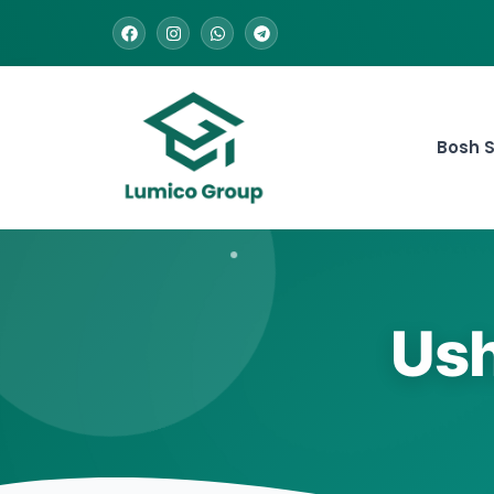
Bosh S
Ush