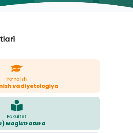
tlari
Yo‘nalish
ish va diyetologiya
Fakultet
U) Magistratura