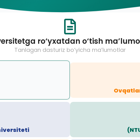
ersitetga ro‘yxatdan o‘tish ma’lumo
Tanlagan dasturiz bo‘yicha ma’lumotlar
Ovqatlan
iversiteti
(NT