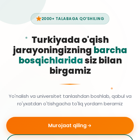
2000+ TALABAGA QO‘SHILING
Turkiyada o'qish
jarayoningizning
barcha
bosqichlarida
siz bilan
birgamiz
Yo'nalish va universitet tanlashdan boshlab, qabul va
ro'yxatdan o'tishgacha to'liq yordam beramiz
Murojaat qiling