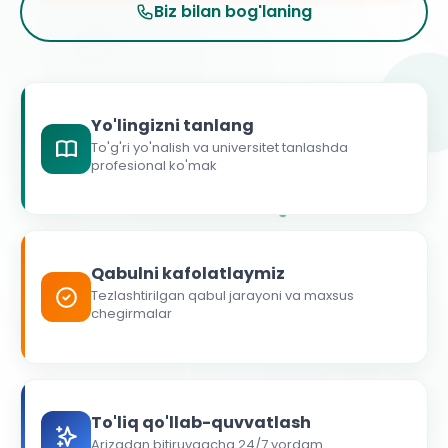
Biz bilan bog'laning
Yo'lingizni tanlang
To'g'ri yo'nalish va universitet tanlashda
profesional ko'mak
Qabulni kafolatlaymiz
Tezlashtirilgan qabul jarayoni va maxsus
chegirmalar
To'liq qo'llab-quvvatlash
Arizadan bitiruvgacha 24/7 yordam