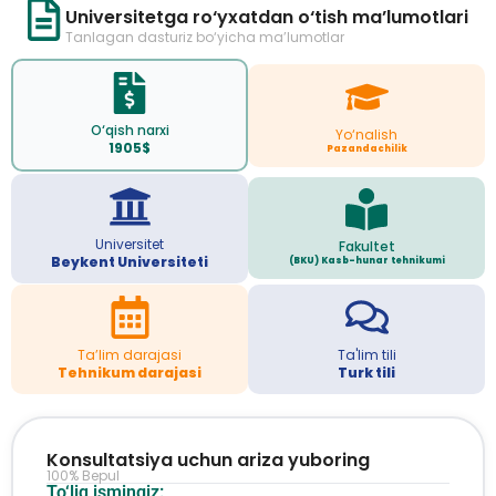
Universitetga ro‘yxatdan o‘tish ma’lumotlari
Tanlagan dasturiz bo‘yicha ma’lumotlar
O‘qish narxi
Yo‘nalish
1905$
Pazandachilik
Universitet
Fakultet
Beykent Universiteti
(BKU) Kasb-hunar tehnikumi
Ta’lim darajasi
Ta'lim tili
Tehnikum darajasi
Turk tili
Konsultatsiya uchun ariza yuboring
100% Bepul
To‘liq ismingiz: