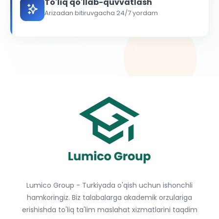
To'liq qo'llab-quvvatlash
Arizadan bitiruvgacha 24/7 yordam
Lumico Group - Turkiyada o'qish uchun ishonchli
hamkoringiz. Biz talabalarga akademik orzulariga
erishishda to'liq ta'lim maslahat xizmatlarini taqdim