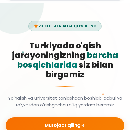
2000+ TALABAGA QO‘SHILING
Turkiyada o'qish
jarayoningizning
barcha
bosqichlarida
siz bilan
birgamiz
Yo'nalish va universitet tanlashdan boshlab, qabul va
ro'yxatdan o'tishgacha to'liq yordam beramiz
Murojaat qiling