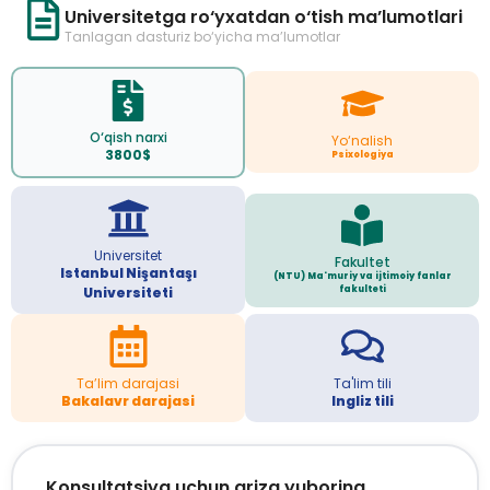
Universitetga ro‘yxatdan o‘tish ma’lumotlari
Tanlagan dasturiz bo‘yicha ma’lumotlar
O‘qish narxi
Yo‘nalish
3800$
Psixologiya
Universitet
Fakultet
Istanbul Nişantaşı
(NTU) Ma'muriy va ijtimoiy fanlar
fakulteti
Universiteti
Ta’lim darajasi
Ta'lim tili
Bakalavr darajasi
Ingliz tili
Konsultatsiya uchun ariza yuboring