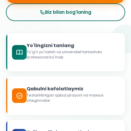
Biz bilan bog'laning
Yo'lingizni tanlang
To'g'ri yo'nalish va universitet tanlashda
profesional ko'mak
Qabulni kafolatlaymiz
Tezlashtirilgan qabul jarayoni va maxsus
chegirmalar