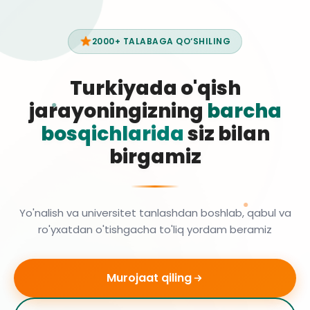
2000+ TALABAGA QO‘SHILING
Turkiyada o'qish
jarayoningizning
barcha
bosqichlarida
siz bilan
birgamiz
Yo'nalish va universitet tanlashdan boshlab, qabul va
ro'yxatdan o'tishgacha to'liq yordam beramiz
Murojaat qiling