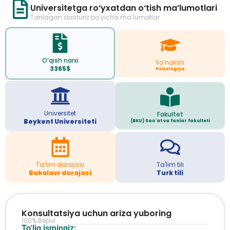
Universitetga ro‘yxatdan o‘tish ma’lumotlari
Tanlagan dasturiz bo‘yicha ma’lumotlar
O‘qish narxi
Yo‘nalish
3365$
Psixologiya
Universitet
Fakultet
Beykent Universiteti
(BKU) San'at va fanlar fakulteti
Ta’lim darajasi
Ta'lim tili
Bakalavr darajasi
Turk tili
Konsultatsiya uchun ariza yuboring
100% Bepul
To‘liq ismingiz: