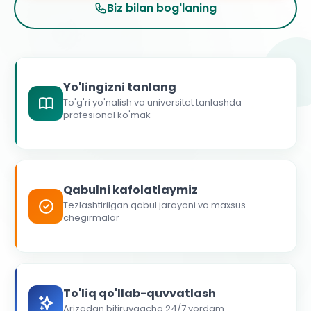
Biz bilan bog'laning
Yo'lingizni tanlang
To'g'ri yo'nalish va universitet tanlashda
profesional ko'mak
Qabulni kafolatlaymiz
Tezlashtirilgan qabul jarayoni va maxsus
chegirmalar
To'liq qo'llab-quvvatlash
Arizadan bitiruvgacha 24/7 yordam