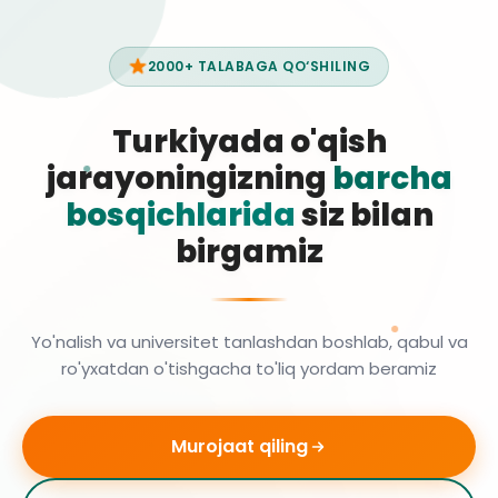
2000+ TALABAGA QO‘SHILING
Turkiyada o'qish
jarayoningizning
barcha
bosqichlarida
siz bilan
birgamiz
Yo'nalish va universitet tanlashdan boshlab, qabul va
ro'yxatdan o'tishgacha to'liq yordam beramiz
Murojaat qiling