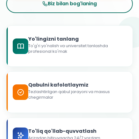
Biz bilan bog'laning
Yo'lingizni tanlang
To'g'ri yo'nalish va universitet tanlashda
profesional ko'mak
Qabulni kafolatlaymiz
Tezlashtirilgan qabul jarayoni va maxsus
chegirmalar
To'liq qo'llab-quvvatlash
Arizadan bitiruvgacha 24/7 yordam