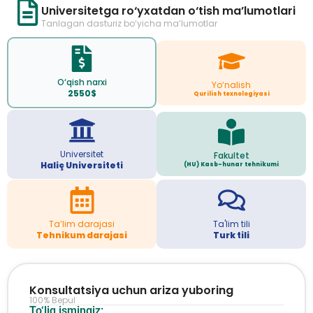
Universitetga ro‘yxatdan o‘tish ma’lumotlari
Tanlagan dasturiz bo‘yicha ma’lumotlar
O‘qish narxi
Yo‘nalish
2550$
Qurilish texnologiyasi
Universitet
Fakultet
Haliç Universiteti
(HU) Kasb-hunar tehnikumi
Ta’lim darajasi
Ta'lim tili
Tehnikum darajasi
Turk tili
Konsultatsiya uchun ariza yuboring
100% Bepul
To‘liq ismingiz: