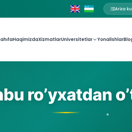
Ariza ku
ahıfa
Haqimizda
Xizmatlar
Universitetlar
Yonalishlar
Blo
bu ro’yxatdan o’