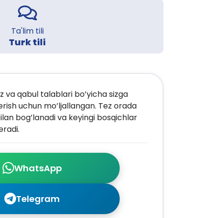
Ta'lim tili
Turk tili
z va qabul talablari bo’yicha sizga
erish uchun mo’ljallangan. Tez orada
ilan bog’lanadi va keyingi bosqichlar
radi.
WhatsApp
Telegram