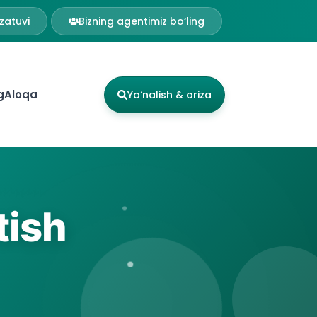
zatuvi
Bizning agentimiz bo‘ling
g
Aloqa
Yo‘nalish & ariza
tish