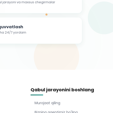
ul jarayoni va maxsus chegirmalar
-quvvatlash
cha 24/7 yordam
Qabul jarayonini boshlang
Murojaat qiling
Bizning agentimiz bo'ling