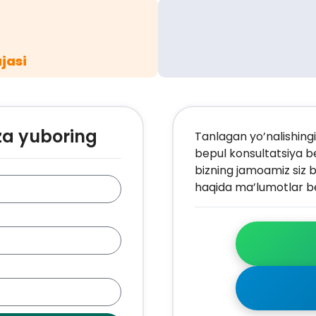
jasi
za yuboring
Tanlagan yo’nalishingi
bepul konsultatsiya b
bizning jamoamiz siz b
haqida ma’lumotlar be