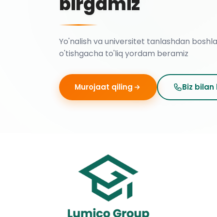
birgamiz
Yo'nalish va universitet tanlashdan boshl
o'tishgacha to'liq yordam beramiz
Murojaat qiling
Biz bilan