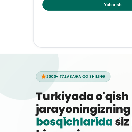
Yuborish
2000+ TALABAGA QO‘SHILING
Turkiyada o'qish
jarayoningiznin
bosqichlarida
siz