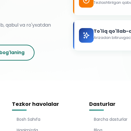
Tezlashtirilgan qab
ab, qabul va ro'yxatdan
To'liq qo'llab
Arizadan bitiruvga
 bog'laning
Tezkor havolalar
Dasturlar
Bosh Sahıfa
Barcha dasturlar
Haqimizda
Blog