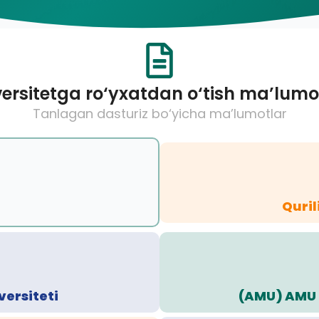
ersitetga ro‘yxatdan o‘tish ma’lumo
Tanlagan dasturiz bo‘yicha ma’lumotlar
Quril
versiteti
(AMU) AMU 