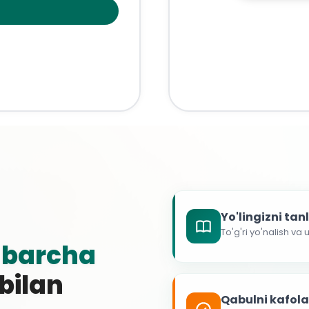
Yo'lingizni ta
To'g'ri yo'nalish va
g
barcha
 bilan
Qabulni kafol