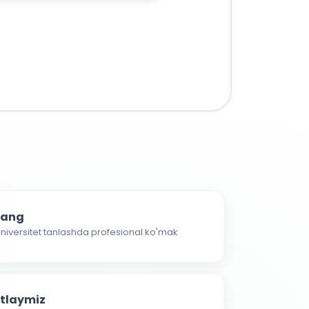
nlang
 universitet tanlashda profesional ko'mak
atlaymiz