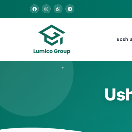
Bosh S
Ush