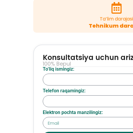
Ta’lim darajasi
Tehnikum dara
Konsultatsiya uchun ari
100% Bepul
To‘liq ismingiz:
Telefon raqamingiz:
Elektron pochta manzilingiz: