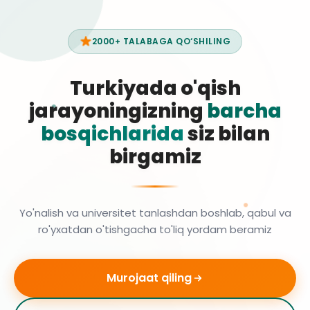
2000+ TALABAGA QO‘SHILING
Turkiyada o'qish
jarayoningizning
barcha
bosqichlarida
siz bilan
birgamiz
Yo'nalish va universitet tanlashdan boshlab, qabul va
ro'yxatdan o'tishgacha to'liq yordam beramiz
Murojaat qiling