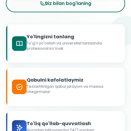
Biz bilan bog'laning
Yo'lingizni tanlang
To'g'ri yo'nalish va universitet tanlashda
profesional ko'mak
Qabulni kafolatlaymiz
Tezlashtirilgan qabul jarayoni va maxsus
chegirmalar
To'liq qo'llab-quvvatlash
Arizadan bitiruvgacha 24/7 yordam