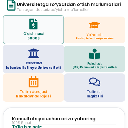
Universitetga ro‘yxatdan o‘tish ma’lumotlari
Tanlagan dasturiz bo‘yicha ma’lumotlar
O‘qish narxi
Yo‘nalish
6000$
Radio, televideniye va kino
Universitet
Fakultet
Istanbul Istinye Universiteti
(ISU) Kommunikatsiya fakulteti
Ta’lim darajasi
Ta'lim tili
Bakalavr darajasi
Ingliz tili
Konsultatsiya uchun ariza yuboring
100% Bepul
To‘liq ismingiz: