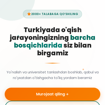
2000+ TALABAGA QO‘SHILING
Turkiyada o'qish
jarayoningizning
barcha
bosqichlarida
siz bilan
birgamiz
Yo'nalish va universitet tanlashdan boshlab, qabul va
ro'yxatdan o'tishgacha to'liq yordam beramiz
Murojaat qiling