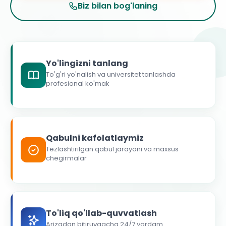
Biz bilan bog'laning
Yo'lingizni tanlang
To'g'ri yo'nalish va universitet tanlashda
profesional ko'mak
Qabulni kafolatlaymiz
Tezlashtirilgan qabul jarayoni va maxsus
chegirmalar
To'liq qo'llab-quvvatlash
Arizadan bitiruvgacha 24/7 yordam