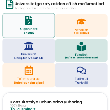
Universitetga ro‘yxatdan o‘tish ma’lumotlari
Tanlagan dasturiz bo‘yicha ma’lumotlar
O‘qish narxi
Yo‘nalish
3400$
Rekreatsiya
Universitet
Fakultet
Haliç Universiteti
(HU) Sport fanlari fakulteti
Ta’lim darajasi
Ta'lim tili
Bakalavr darajasi
Turk tili
Konsultatsiya uchun ariza yuboring
100% Bepul
To‘liq ismingiz: