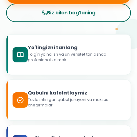
Biz bilan bog'laning
Yo'lingizni tanlang
To'g'ri yo'nalish va universitet tanlashda
profesional ko'mak
Qabulni kafolatlaymiz
Tezlashtirilgan qabul jarayoni va maxsus
chegirmalar