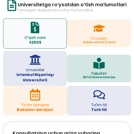
Universitetga ro‘yxatdan o‘tish ma’lumotlari
Tanlagan dasturiz bo‘yicha ma’lumotlar
O‘qish narxi
Yo‘nalish
3250$
Sahna san’ati (Teatr)
Universitet
Fakultet
Istanbul Nişantaşı
(NTU) Konservatoriya
Universiteti
Ta’lim darajasi
Ta'lim tili
Bakalavr darajasi
Turk tili
Konsultatsiya uchun ariza yuboring