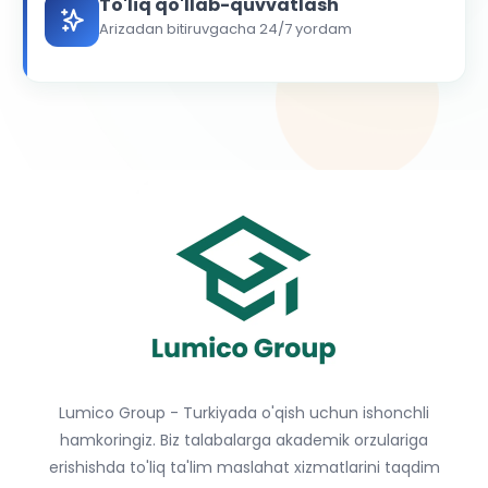
To'liq qo'llab-quvvatlash
Arizadan bitiruvgacha 24/7 yordam
Lumico Group - Turkiyada o'qish uchun ishonchli
hamkoringiz. Biz talabalarga akademik orzulariga
erishishda to'liq ta'lim maslahat xizmatlarini taqdim