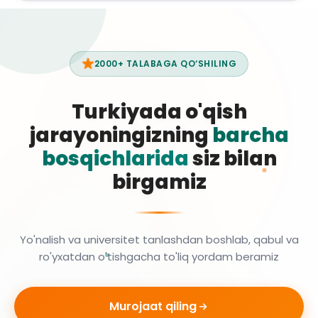
2000+ TALABAGA QO‘SHILING
Turkiyada o'qish
jarayoningizning
barcha
bosqichlarida
siz bilan
birgamiz
Yo'nalish va universitet tanlashdan boshlab, qabul va
ro'yxatdan o'tishgacha to'liq yordam beramiz
Murojaat qiling