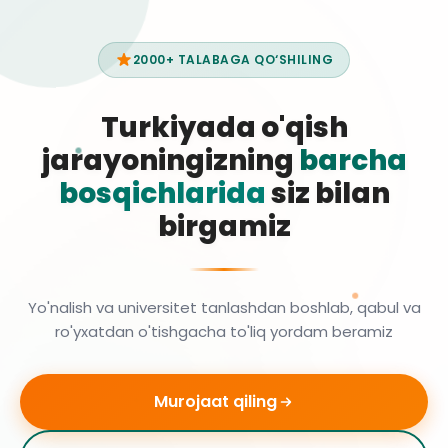
2000+ TALABAGA QO‘SHILING
Turkiyada o'qish
jarayoningizning
barcha
bosqichlarida
siz bilan
birgamiz
Yo'nalish va universitet tanlashdan boshlab, qabul va
ro'yxatdan o'tishgacha to'liq yordam beramiz
Murojaat qiling