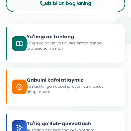
Biz bilan bog'laning
Yo'lingizni tanlang
To'g'ri yo'nalish va universitet tanlashda
profesional ko'mak
Qabulni kafolatlaymiz
Tezlashtirilgan qabul jarayoni va maxsus
chegirmalar
To'liq qo'llab-quvvatlash
Arizadan bitiruvgacha 24/7 yordam