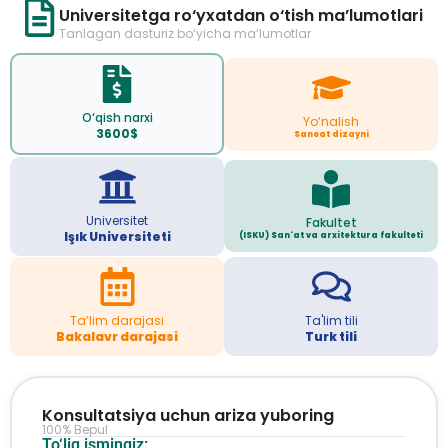
Universitetga ro‘yxatdan o‘tish ma’lumotlari
Tanlagan dasturiz bo‘yicha ma’lumotlar
O‘qish narxi
Yo‘nalish
3600$
Sanoat dizayni
Universitet
Fakultet
Işık Universiteti
(ISKU) San'at va arxitektura fakulteti
Ta’lim darajasi
Ta'lim tili
Bakalavr darajasi
Turk tili
Konsultatsiya uchun ariza yuboring
100% Bepul
To‘liq ismingiz: