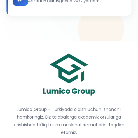
Arizadan bitiruvgacha 24/7 yordam
Lumico Group - Turkiyada o'qish uchun ishonchli
hamkoringiz. Biz talabalarga akademik orzulariga
erishishda to'liq ta'lim maslahat xizmatlarini taqdim
etamiz.