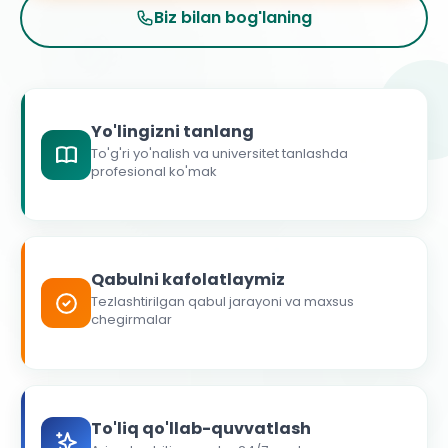
Biz bilan bog'laning
Yo'lingizni tanlang
To'g'ri yo'nalish va universitet tanlashda
profesional ko'mak
Qabulni kafolatlaymiz
Tezlashtirilgan qabul jarayoni va maxsus
chegirmalar
To'liq qo'llab-quvvatlash