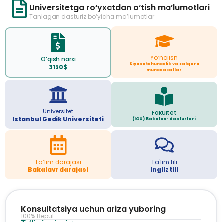
Universitetga ro‘yxatdan o‘tish ma’lumotlari
Tanlagan dasturiz bo‘yicha ma’lumotlar
Yo‘nalish
O‘qish narxi
Siyosatshunoslik va xalqaro
3150$
munosabatlar
Universitet
Fakultet
Istanbul Gedik Universiteti
(IGU) Bakalavr dasturlari
Ta’lim darajasi
Ta'lim tili
Bakalavr darajasi
Ingliz tili
Konsultatsiya uchun ariza yuboring
100% Bepul