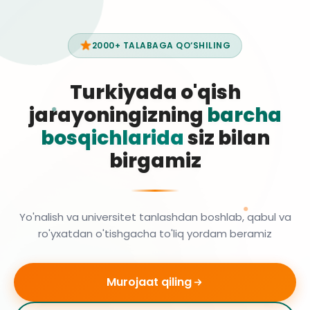
2000+ TALABAGA QO‘SHILING
Turkiyada o'qish
jarayoningizning
barcha
bosqichlarida
siz bilan
birgamiz
Yo'nalish va universitet tanlashdan boshlab, qabul va
ro'yxatdan o'tishgacha to'liq yordam beramiz
Murojaat qiling