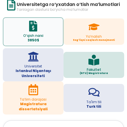
Universitetga ro‘yxatdan o‘tish ma’lumotlari
Tanlagan dasturiz bo‘yicha ma’lumotlar
O‘qish narxi
Yo‘nalish
3850$
Sog’liqni saqlash menejmenti
Universitet
Fakultet
Istanbul Nişantaşı
(NTU) Magistratura
Universiteti
Ta’lim darajasi
Ta'lim tili
Magistratura
Turk tili
dissertatsiyali