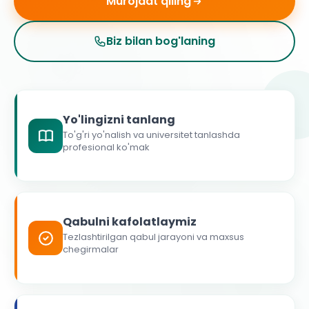
Murojaat qiling
Biz bilan bog'laning
Yo'lingizni tanlang
To'g'ri yo'nalish va universitet tanlashda
profesional ko'mak
Qabulni kafolatlaymiz
Tezlashtirilgan qabul jarayoni va maxsus
chegirmalar