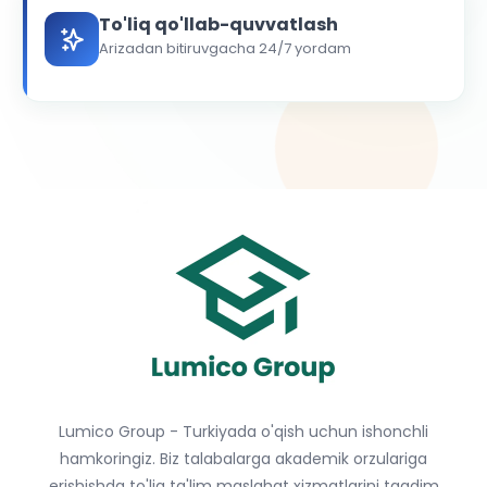
To'liq qo'llab-quvvatlash
Arizadan bitiruvgacha 24/7 yordam
Lumico Group - Turkiyada o'qish uchun ishonchli
hamkoringiz. Biz talabalarga akademik orzulariga
erishishda to'liq ta'lim maslahat xizmatlarini taqdim