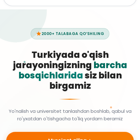
2000+ TALABAGA QO‘SHILING
Turkiyada o'qish
jarayoningizning
barcha
bosqichlarida
siz bilan
birgamiz
Yo'nalish va universitet tanlashdan boshlab, qabul va
ro'yxatdan o'tishgacha to'liq yordam beramiz