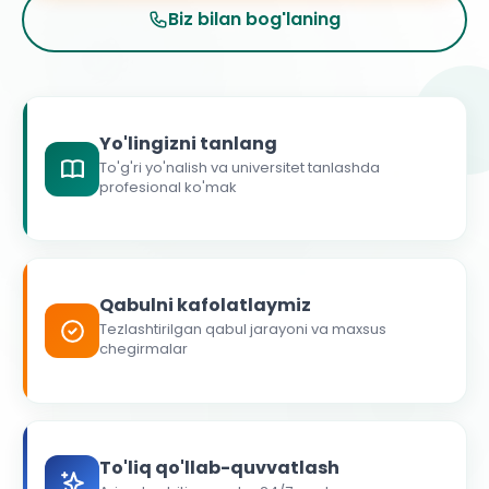
Biz bilan bog'laning
Yo'lingizni tanlang
To'g'ri yo'nalish va universitet tanlashda
profesional ko'mak
Qabulni kafolatlaymiz
Tezlashtirilgan qabul jarayoni va maxsus
chegirmalar
To'liq qo'llab-quvvatlash