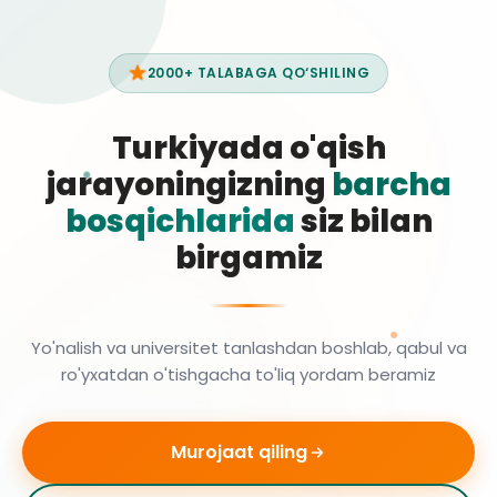
2000+ TALABAGA QO‘SHILING
Turkiyada o'qish
jarayoningizning
barcha
bosqichlarida
siz bilan
birgamiz
Yo'nalish va universitet tanlashdan boshlab, qabul va
ro'yxatdan o'tishgacha to'liq yordam beramiz
Murojaat qiling