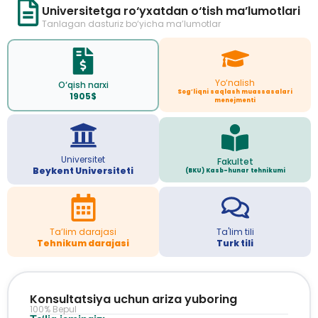
Universitetga ro‘yxatdan o‘tish ma’lumotlari
Tanlagan dasturiz bo‘yicha ma’lumotlar
Yo‘nalish
O‘qish narxi
Sog’liqni saqlash muassasalari
1905$
menejmenti
Universitet
Fakultet
Beykent Universiteti
(BKU) Kasb-hunar tehnikumi
Ta’lim darajasi
Ta'lim tili
Tehnikum darajasi
Turk tili
Konsultatsiya uchun ariza yuboring
100% Bepul