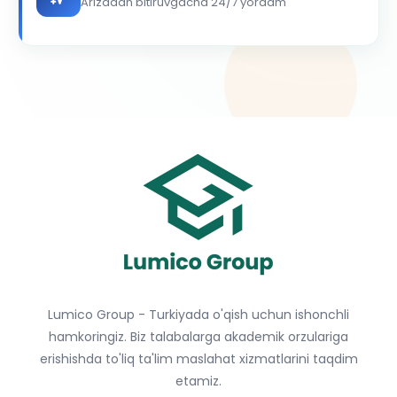
Arizadan bitiruvgacha 24/7 yordam
Lumico Group - Turkiyada o'qish uchun ishonchli
hamkoringiz. Biz talabalarga akademik orzulariga
erishishda to'liq ta'lim maslahat xizmatlarini taqdim
etamiz.