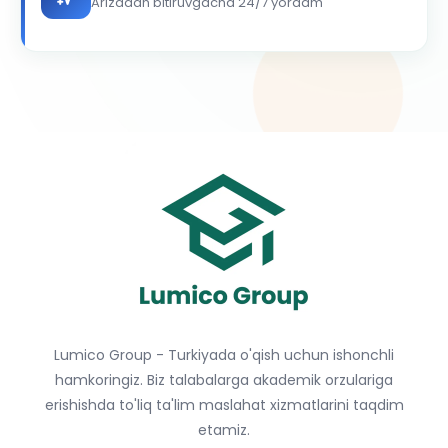
Arizadan bitiruvgacha 24/7 yordam
Lumico Group - Turkiyada o'qish uchun ishonchli
hamkoringiz. Biz talabalarga akademik orzulariga
erishishda to'liq ta'lim maslahat xizmatlarini taqdim
etamiz.