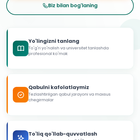
Biz bilan bog'laning
Yo'lingizni tanlang
To'g'ri yo'nalish va universitet tanlashda
profesional ko'mak
Qabulni kafolatlaymiz
Tezlashtirilgan qabul jarayoni va maxsus
chegirmalar
To'liq qo'llab-quvvatlash