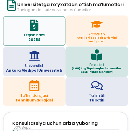
Universitetga ro‘yxatdan o‘tish ma’lumotlari
Tanlagan dasturiz bo‘yicha ma’lumotlar
Yo‘nalish
O‘qish narxi
Sog’liqni saqlash turizmini
2025$
boshqarish
Fakultet
Universitet
(AMU) Sog'liqni saqlash xizmatlari
Ankara Medipol Universiteti
kasb-hunar tehnikumi
Ta’lim darajasi
Ta'lim tili
Tehnikum darajasi
Turk tili
Konsultatsiya uchun ariza yuboring
100% Bepul