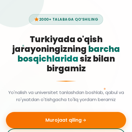
2000+ TALABAGA QO‘SHILING
Turkiyada o'qish
jarayoningizning
barcha
bosqichlarida
siz bilan
birgamiz
Yo'nalish va universitet tanlashdan boshlab, qabul va
ro'yxatdan o'tishgacha to'liq yordam beramiz
Murojaat qiling