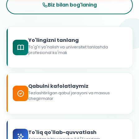
Biz bilan bog'laning
Yo'lingizni tanlang
To'g'ri yo'nalish va universitet tanlashda
profesional ko'mak
Qabulni kafolatlaymiz
Tezlashtirilgan qabul jarayoni va maxsus
chegirmalar
To'liq qo'llab-quvvatlash