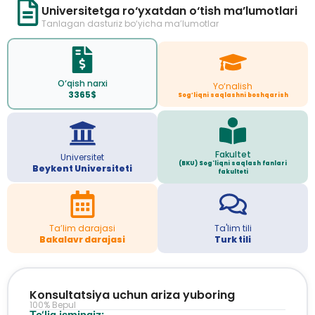
Universitetga ro‘yxatdan o‘tish ma’lumotlari
Tanlagan dasturiz bo‘yicha ma’lumotlar
O‘qish narxi
Yo‘nalish
3365$
Sog’liqni saqlashni boshqarish
Fakultet
Universitet
(BKU) Sog'liqni saqlash fanlari
Beykent Universiteti
fakulteti
Ta’lim darajasi
Ta'lim tili
Bakalavr darajasi
Turk tili
Konsultatsiya uchun ariza yuboring
100% Bepul