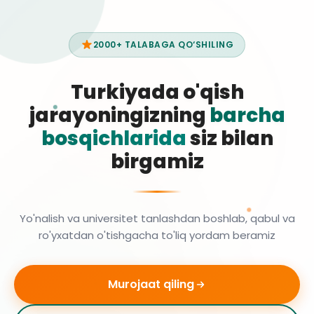
2000+ TALABAGA QO‘SHILING
Turkiyada o'qish
jarayoningizning
barcha
bosqichlarida
siz bilan
birgamiz
Yo'nalish va universitet tanlashdan boshlab, qabul va
ro'yxatdan o'tishgacha to'liq yordam beramiz
Murojaat qiling