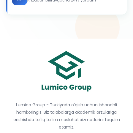
Arizadan bitiruvgacha 24/7 yordam
Lumico Group - Turkiyada o'qish uchun ishonchli
hamkoringiz. Biz talabalarga akademik orzulariga
erishishda to'liq ta'lim maslahat xizmatlarini taqdim
etamiz.