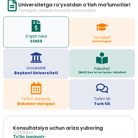
Universitetga ro‘yxatdan o‘tish ma’lumotlari
Tanlagan dasturiz bo‘yicha ma’lumotlar
O‘qish narxi
Yo‘nalish
3365$
Sotsiologiya
Universitet
Fakultet
Beykent Universiteti
(BKU) San'at va fanlar fakulteti
Ta’lim darajasi
Ta'lim tili
Bakalavr darajasi
Turk tili
Konsultatsiya uchun ariza yuboring
100% Bepul
To‘liq ismingiz: