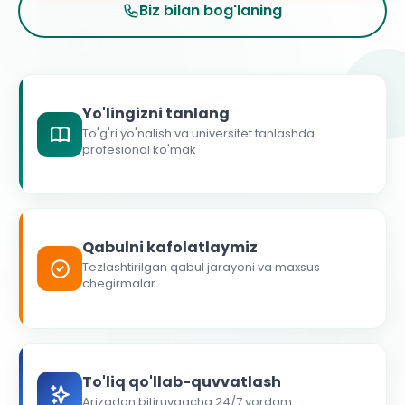
Biz bilan bog'laning
Yo'lingizni tanlang
To'g'ri yo'nalish va universitet tanlashda
profesional ko'mak
Qabulni kafolatlaymiz
Tezlashtirilgan qabul jarayoni va maxsus
chegirmalar
To'liq qo'llab-quvvatlash
Arizadan bitiruvgacha 24/7 yordam