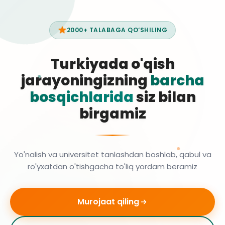
2000+ TALABAGA QO‘SHILING
Turkiyada o'qish
jarayoningizning
barcha
bosqichlarida
siz bilan
birgamiz
Yo'nalish va universitet tanlashdan boshlab, qabul va
ro'yxatdan o'tishgacha to'liq yordam beramiz
Murojaat qiling