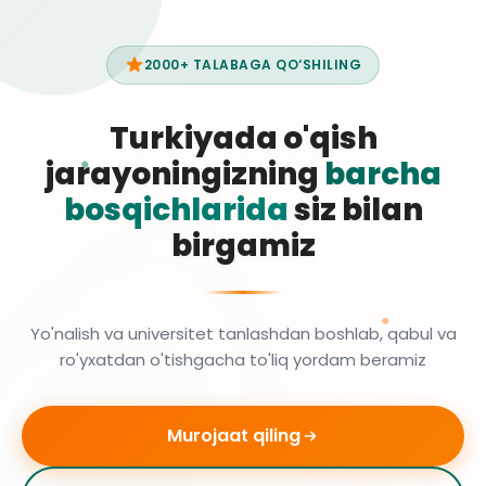
2000+ TALABAGA QO‘SHILING
Turkiyada o'qish
jarayoningizning
barcha
bosqichlarida
siz bilan
birgamiz
Yo'nalish va universitet tanlashdan boshlab, qabul va
ro'yxatdan o'tishgacha to'liq yordam beramiz
Murojaat qiling