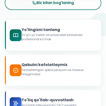
Biz bilan bog'laning
Yo'lingizni tanlang
To'g'ri yo'nalish va universitet tanlashda
profesional ko'mak
Qabulni kafolatlaymiz
Tezlashtirilgan qabul jarayoni va maxsus
chegirmalar
To'liq qo'llab-quvvatlash
Arizadan bitiruvgacha 24/7 yordam