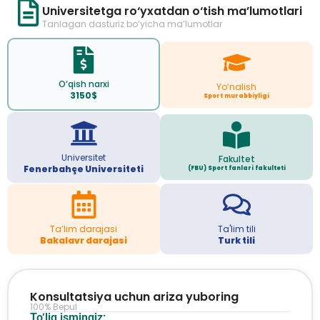
Universitetga ro‘yxatdan o‘tish ma’lumotlari
Tanlagan dasturiz bo‘yicha ma’lumotlar
O‘qish narxi
Yo‘nalish
3150$
Sport murabbiyligi
Universitet
Fakultet
Fenerbahçe Universiteti
(FBU) Sport fanlari fakulteti
Ta’lim darajasi
Ta'lim tili
Bakalavr darajasi
Turk tili
Konsultatsiya uchun ariza yuboring
100% Bepul
To‘liq ismingiz: