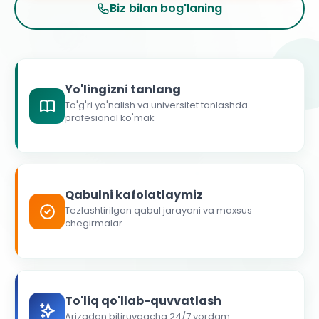
Biz bilan bog'laning
Yo'lingizni tanlang
To'g'ri yo'nalish va universitet tanlashda
profesional ko'mak
Qabulni kafolatlaymiz
Tezlashtirilgan qabul jarayoni va maxsus
chegirmalar
To'liq qo'llab-quvvatlash
Arizadan bitiruvgacha 24/7 yordam