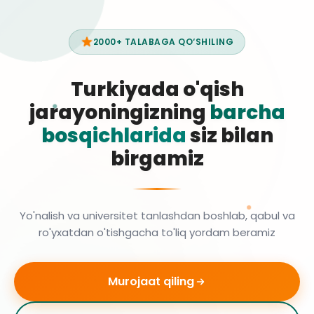
2000+ TALABAGA QO‘SHILING
Turkiyada o'qish
jarayoningizning
barcha
bosqichlarida
siz bilan
birgamiz
Yo'nalish va universitet tanlashdan boshlab, qabul va
ro'yxatdan o'tishgacha to'liq yordam beramiz
Murojaat qiling