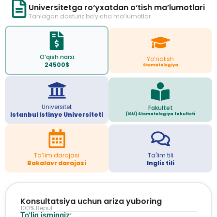
Universitetga ro‘yxatdan o‘tish ma’lumotlari
Tanlagan dasturiz bo‘yicha ma’lumotlar
O‘qish narxi
Yo‘nalish
24500$
Stomatologiya
Universitet
Fakultet
Istanbul Istinye Universiteti
(ISU) Stomatologiya fakulteti
Ta’lim darajasi
Ta'lim tili
Bakalavr darajasi
Ingliz tili
Konsultatsiya uchun ariza yuboring
100% Bepul
To‘liq ismingiz: