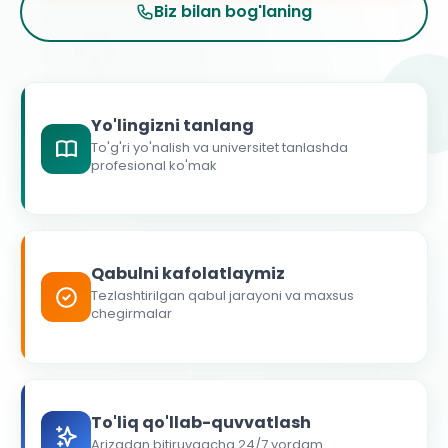
Biz bilan bog'laning
Yo'lingizni tanlang
To'g'ri yo'nalish va universitet tanlashda
profesional ko'mak
Qabulni kafolatlaymiz
Tezlashtirilgan qabul jarayoni va maxsus
chegirmalar
To'liq qo'llab-quvvatlash
Arizadan bitiruvgacha 24/7 yordam