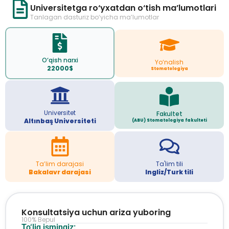
Universitetga ro‘yxatdan o‘tish ma’lumotlari
Tanlagan dasturiz bo‘yicha ma’lumotlar
O‘qish narxi
Yo‘nalish
22000$
Stomatologiya
Universitet
Fakultet
Altınbaş Universiteti
(ABU) Stomatologiya fakulteti
Ta’lim darajasi
Ta'lim tili
Bakalavr darajasi
Ingliz/Turk tili
Konsultatsiya uchun ariza yuboring
100% Bepul
To‘liq ismingiz: