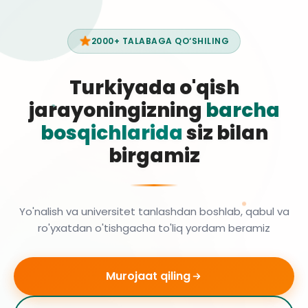
2000+ TALABAGA QO‘SHILING
Turkiyada o'qish
jarayoningizning
barcha
bosqichlarida
siz bilan
birgamiz
Yo'nalish va universitet tanlashdan boshlab, qabul va
ro'yxatdan o'tishgacha to'liq yordam beramiz
Murojaat qiling