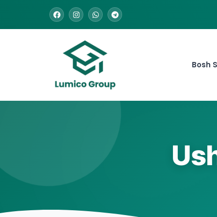
Bosh S
Ush