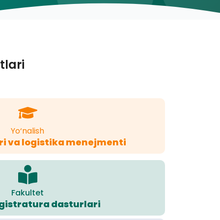
tlari
Yo‘nalish
ri va logistika menejmenti
Fakultet
istratura dasturlari