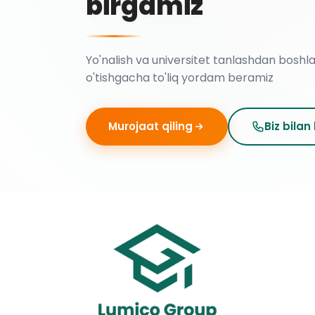
birgamiz
Yo'nalish va universitet tanlashdan boshl
o'tishgacha to'liq yordam beramiz
Murojaat qiling
Biz bilan