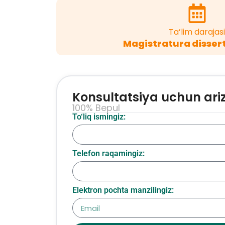
Ta’lim darajasi
Magistratura dissert
Konsultatsiya uchun ari
100% Bepul
To‘liq ismingiz:
Telefon raqamingiz:
Elektron pochta manzilingiz: