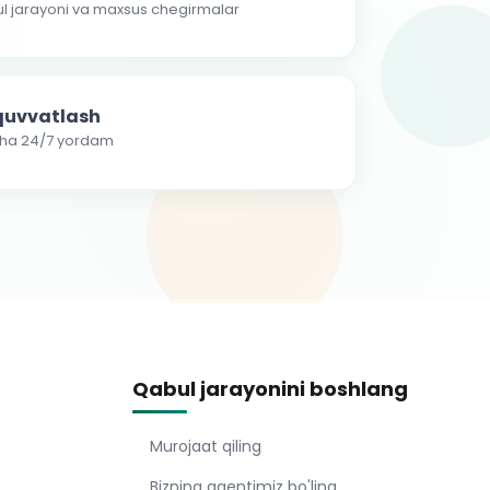
ul jarayoni va maxsus chegirmalar
-quvvatlash
cha 24/7 yordam
Qabul jarayonini boshlang
Murojaat qiling
Bizning agentimiz bo'ling