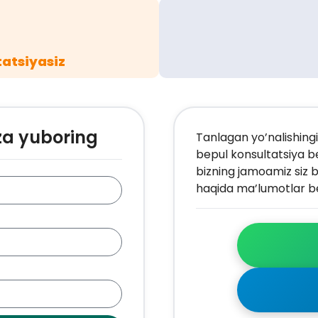
atsiyasiz
za yuboring
Tanlagan yo’nalishingi
bepul konsultatsiya b
bizning jamoamiz siz b
haqida ma’lumotlar be