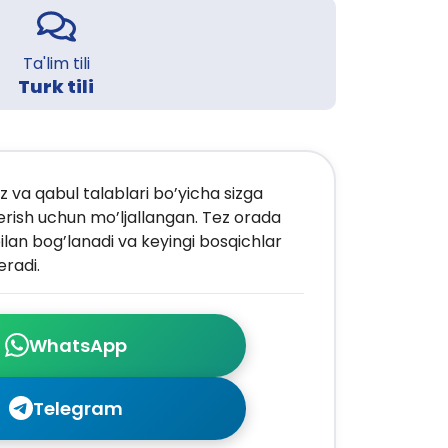
Ta'lim tili
Turk tili
z va qabul talablari bo’yicha sizga
erish uchun mo’ljallangan. Tez orada
ilan bog’lanadi va keyingi bosqichlar
radi.
WhatsApp
Telegram