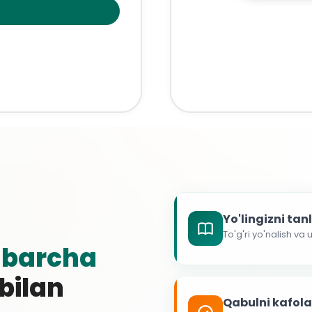
Yo'lingizni ta
To'g'ri yo'nalish va
g
barcha
 bilan
Qabulni kafol