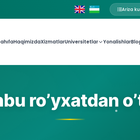
Ariza ku
ahıfa
Haqimizda
Xizmatlar
Universitetlar
Yonalishlar
Blo
bu ro’yxatdan o’