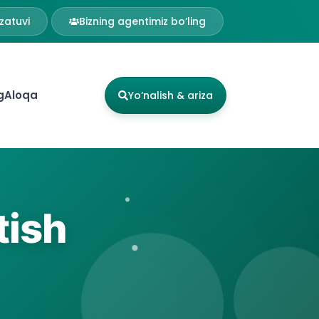
zatuvi
Bizning agentimiz bo‘ling
g
Aloqa
Yo‘nalish & ariza
tish