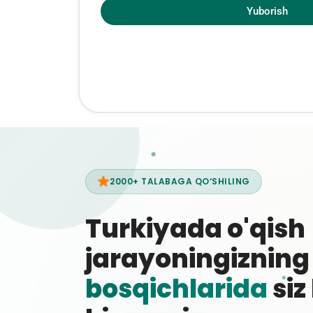
Yuborish
2000+ TALABAGA QO‘SHILING
Turkiyada o'qish
jarayoningiznin
bosqichlarida
siz