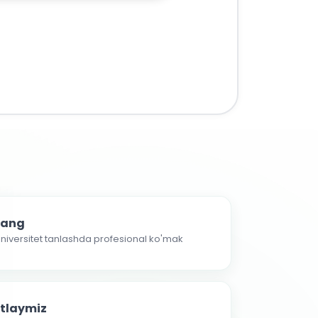
nlang
 universitet tanlashda profesional ko'mak
atlaymiz