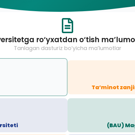
ersitetga ro‘yxatdan o‘tish ma’lumo
Tanlagan dasturiz bo‘yicha ma’lumotlar
Ta’minot zanji
siteti
(BAU) Mag