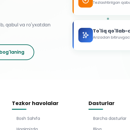
Tezlashtirilgan qab
ab, qabul va ro'yxatdan
To'liq qo'llab
Arizadan bitiruvga
 bog'laning
Tezkor havolalar
Dasturlar
Bosh Sahıfa
Barcha dasturlar
Haqimizda
Blog