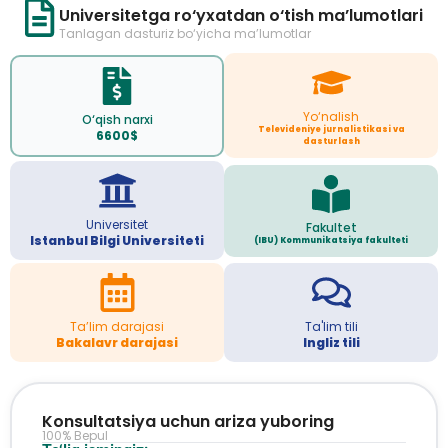
Universitetga ro‘yxatdan o‘tish ma’lumotlari
Tanlagan dasturiz bo‘yicha ma’lumotlar
Yo‘nalish
O‘qish narxi
Televideniye jurnalistikasi va
6600$
dasturlash
Universitet
Fakultet
Istanbul Bilgi Universiteti
(IBU) Kommunikatsiya fakulteti
Ta’lim darajasi
Ta'lim tili
Bakalavr darajasi
Ingliz tili
Konsultatsiya uchun ariza yuboring
100% Bepul