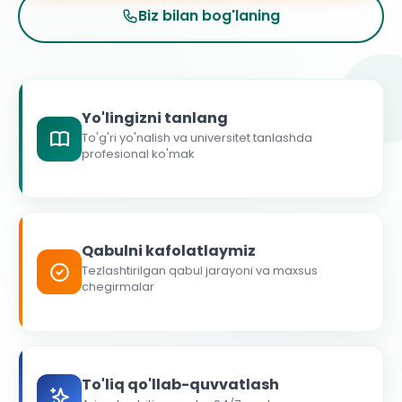
Biz bilan bog'laning
Yo'lingizni tanlang
To'g'ri yo'nalish va universitet tanlashda
profesional ko'mak
Qabulni kafolatlaymiz
Tezlashtirilgan qabul jarayoni va maxsus
chegirmalar
To'liq qo'llab-quvvatlash