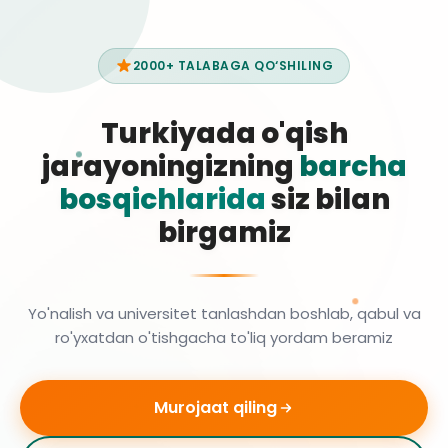
2000+ TALABAGA QO‘SHILING
Turkiyada o'qish
jarayoningizning
barcha
bosqichlarida
siz bilan
birgamiz
Yo'nalish va universitet tanlashdan boshlab, qabul va
ro'yxatdan o'tishgacha to'liq yordam beramiz
Murojaat qiling