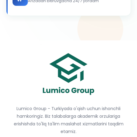
Arizadan bitiruvgacha 24/7 yordam
Lumico Group - Turkiyada o'qish uchun ishonchli
hamkoringiz. Biz talabalarga akademik orzulariga
erishishda to'liq ta'lim maslahat xizmatlarini taqdim
etamiz.