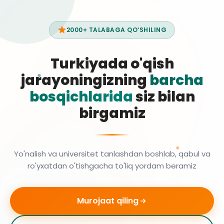
2000+ TALABAGA QO‘SHILING
Turkiyada o'qish
jarayoningizning
barcha
bosqichlarida
siz bilan
birgamiz
Yo'nalish va universitet tanlashdan boshlab, qabul va
ro'yxatdan o'tishgacha to'liq yordam beramiz
Murojaat qiling