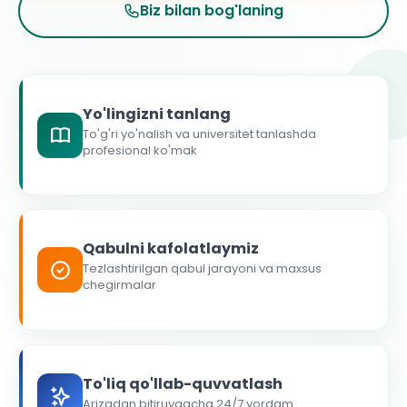
Biz bilan bog'laning
Yo'lingizni tanlang
To'g'ri yo'nalish va universitet tanlashda
profesional ko'mak
Qabulni kafolatlaymiz
Tezlashtirilgan qabul jarayoni va maxsus
chegirmalar
To'liq qo'llab-quvvatlash
Arizadan bitiruvgacha 24/7 yordam