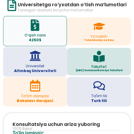
Universitetga ro‘yxatdan o‘tish ma’lumotlari
Tanlagan dasturiz bo‘yicha ma’lumotlar
O‘qish narxi
Yo‘nalish
4250$
Televideniye va kino
Universitet
Fakultet
Altınbaş Universiteti
(ABU) Kommunikatsiya fakulteti
Ta’lim darajasi
Ta'lim tili
Bakalavr darajasi
Turk tili
Konsultatsiya uchun ariza yuboring
100% Bepul
To‘liq ismingiz: