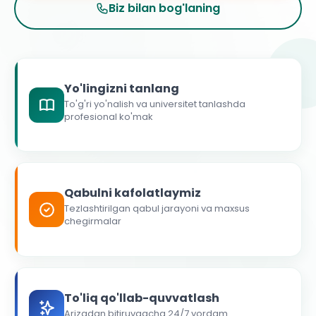
Biz bilan bog'laning
Yo'lingizni tanlang
To'g'ri yo'nalish va universitet tanlashda
profesional ko'mak
Qabulni kafolatlaymiz
Tezlashtirilgan qabul jarayoni va maxsus
chegirmalar
To'liq qo'llab-quvvatlash
Arizadan bitiruvgacha 24/7 yordam