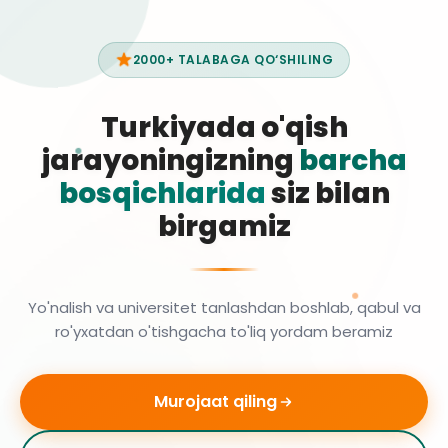
2000+ TALABAGA QO‘SHILING
Turkiyada o'qish
jarayoningizning
barcha
bosqichlarida
siz bilan
birgamiz
Yo'nalish va universitet tanlashdan boshlab, qabul va
ro'yxatdan o'tishgacha to'liq yordam beramiz
Murojaat qiling