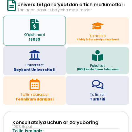
Universitetga ro‘yxatdan o‘tish ma’lumotlari
Tanlagan dasturiz bo‘yicha ma’lumotlar
O‘qish narxi
Yo‘nalish
1905$
Tibbiy laboratoriya texnikasi
Universitet
Fakultet
Beykent Universiteti
(BKU) Kasb-hunar tehnikumi
Ta’lim darajasi
Ta'lim tili
Tehnikum darajasi
Turk tili
Konsultatsiya uchun ariza yuboring
100% Bepul
To‘liq ismingiz: